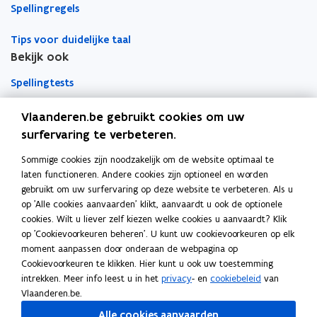
Spellingregels
Tips voor duidelijke taal
Bekijk ook
Spellingtests
Boek- en webwijzer
Vlaanderen.be gebruikt cookies om uw
surfervaring te verbeteren.
Afkortingenlijst
Sommige cookies zijn noodzakelijk om de website optimaal te
Meer informatie
laten functioneren. Andere cookies zijn optioneel en worden
Over Team Taaladvies
gebruikt om uw surfervaring op deze website te verbeteren. Als u
op 'Alle cookies aanvaarden' klikt, aanvaardt u ook de optionele
Publicaties
cookies. Wilt u liever zelf kiezen welke cookies u aanvaardt? Klik
op 'Cookievoorkeuren beheren'. U kunt uw cookievoorkeuren op elk
moment aanpassen door onderaan de webpagina op
Heerlijk Helder
Cookievoorkeuren te klikken. Hier kunt u ook uw toestemming
intrekken. Meer info leest u in het
privacy
- en
cookiebeleid
van
Vlaanderen.be.
Volg Team Taaladvies op
Alle cookies aanvaarden