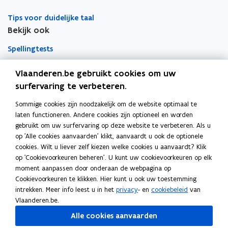
Tips voor duidelijke taal
Bekijk ook
Spellingtests
Boek- en webwijzer
Vlaanderen.be gebruikt cookies om uw
surfervaring te verbeteren.
Afkortingenlijst
Sommige cookies zijn noodzakelijk om de website optimaal te
Meer informatie
laten functioneren. Andere cookies zijn optioneel en worden
Over Team Taaladvies
gebruikt om uw surfervaring op deze website te verbeteren. Als u
op 'Alle cookies aanvaarden' klikt, aanvaardt u ook de optionele
Publicaties
cookies. Wilt u liever zelf kiezen welke cookies u aanvaardt? Klik
op 'Cookievoorkeuren beheren'. U kunt uw cookievoorkeuren op elk
moment aanpassen door onderaan de webpagina op
Heerlijk Helder
Cookievoorkeuren te klikken. Hier kunt u ook uw toestemming
intrekken. Meer info leest u in het
privacy
- en
cookiebeleid
van
Vlaanderen.be.
Volg Team Taaladvies op
Alle cookies aanvaarden
opent in nieuw venster
Facebook