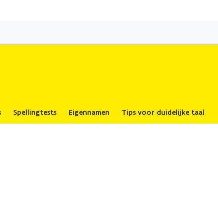
Overslaan
en
naar
de
inhoud
gaan
s
Spellingtests
Eigennamen
Tips voor duidelijke taal