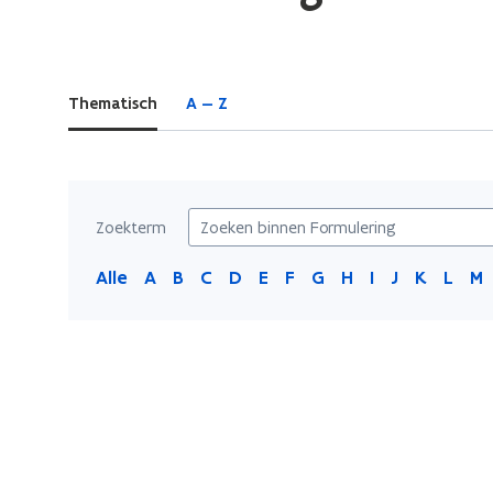
bevindt
zich
op:
Thematisch
A — Z
Formulering
Zoekterm
Alle
A
B
C
D
E
F
G
H
I
J
K
L
M