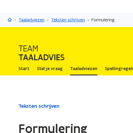
Taaladvies
Taaladviezen
Teksten schrijven
Formulering
TEAM
TAALADVIES
Start
Stel je vraag
Taaladviezen
Spellingregel
Gedaan
Teksten schrijven
met
laden.
Formulering
U