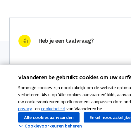
Heb je een taalvraag?
Vlaanderen.be gebruikt cookies om uw surfe
Sommige cookies zijn noodzakelijk om de website optimaal
Nieuwsbrief krijgen?
Thema's
verbeteren. Als u op 'Alle cookies aanvaarden' klikt, aanva
uw cookievoorkeuren op elk moment aanpassen door ondera
vraag & woord van de week
Taaladvie
privacy
- en
cookiebeleid
van Vlaanderen.be.
wekelijks in je mailbox
Alle cookies aanvaarden
Enkel noodzakelijke
Spellingre
Schrijf je in
Cookievoorkeuren beheren