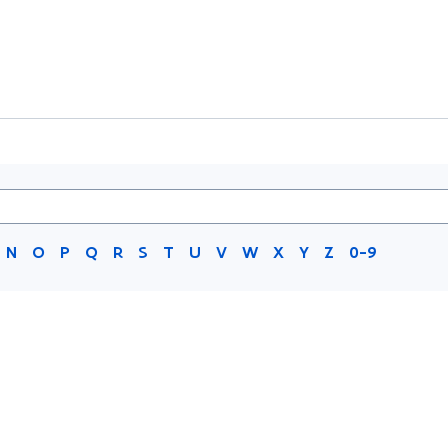
N
O
P
Q
R
S
T
U
V
W
X
Y
Z
0-9