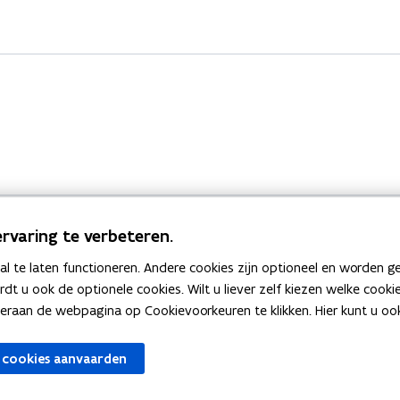
rvaring te verbeteren.
 te laten functioneren. Andere cookies zijn optioneel en worden g
Bekijk ook
ardt u ook de optionele cookies. Wilt u liever zelf kiezen welke cook
an de webpagina op Cookievoorkeuren te klikken. Hier kunt u ook 
zen
Spellingtests
 cookies aanvaarden
gels
Boek- en webwijzer