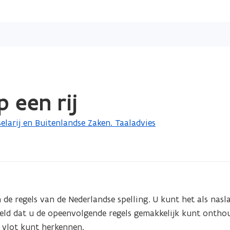
Overslaan
en
naar
de
inhoud
gaan
p een rij
larij en Buitenlandse Zaken. Taaladvies
de regels van de Nederlandse spelling. U kunt het als nasl
teld dat u de opeenvolgende regels gemakkelijk kunt onthou
 vlot kunt herkennen.