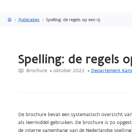
Vlaanderen.be
Publicaties
Spelling: de regels op een rij
Gedaan
Spelling: de regels o
met
laden.
Brochure
 •
oktober 2022
 • 
Departement Kanse
U
bevindt
zich
op:
Spelling:
de
De brochure bevat een systematisch overzicht van 
regels
als leermiddel gebruiken. De brochure is zo opges
op
de interne samenhang van de Nederlandse spelling