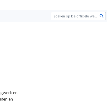
Zoe
agwerk en 
den en 