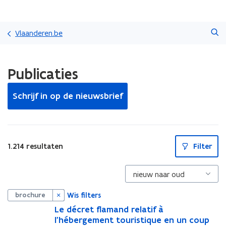
Overslaan
Zoeken
en
Vlaanderen.be
naar
de
Gedaan
inhoud
Publicaties
met
gaan
laden.
U
Schrijf in op de nieuwsbrief
bevindt
zich
op:
Publicaties
S
1.214 resultaten
Filter
l
u
i
t
p
i
Wis filters
brochure
l
l
L
Le décret flamand relatif à
L
e
l'hébergement touristique en un coup
e