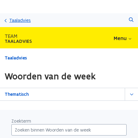
Overslaan
Zoeken
en
Taaladvies
naar
de
TEAM
Menu
inhoud
TAALADVIES
gaan
Gedaan
Taaladvies
met
laden.
Woorden van de week
U
bevindt
zich
Thematisch
op:
Woorden
van
de
Zoekterm
week