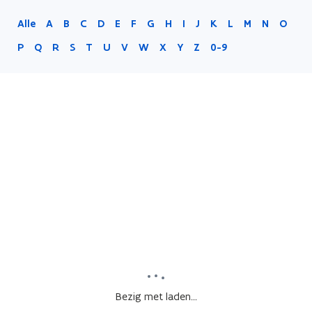
Alle
A
B
C
D
E
F
G
H
I
J
K
L
M
N
O
P
Q
R
S
T
U
V
W
X
Y
Z
0-9
Bezig met laden...