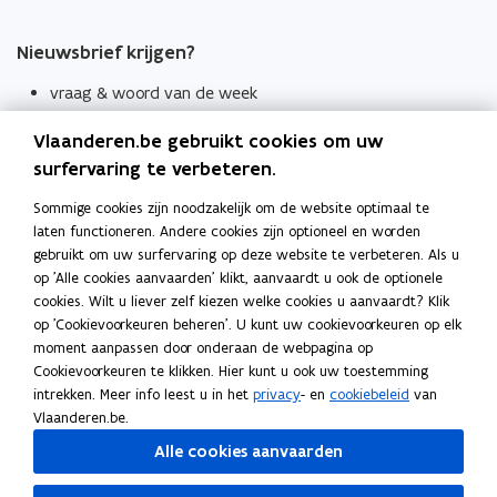
Nieuwsbrief krijgen?
vraag & woord van de week
wekelijks in je mailbox
Vlaanderen.be gebruikt cookies om uw
Schrijf je in
surfervaring te verbeteren.
Thema's
Sommige cookies zijn noodzakelijk om de website optimaal te
laten functioneren. Andere cookies zijn optioneel en worden
Taaladviezen
gebruikt om uw surfervaring op deze website te verbeteren. Als u
op 'Alle cookies aanvaarden' klikt, aanvaardt u ook de optionele
Spellingregels
cookies. Wilt u liever zelf kiezen welke cookies u aanvaardt? Klik
op 'Cookievoorkeuren beheren'. U kunt uw cookievoorkeuren op elk
Tips voor duidelijke taal
moment aanpassen door onderaan de webpagina op
Bekijk ook
Cookievoorkeuren te klikken. Hier kunt u ook uw toestemming
intrekken. Meer info leest u in het
privacy
- en
cookiebeleid
van
Spellingtests
Vlaanderen.be.
Alle cookies aanvaarden
Boek- en webwijzer