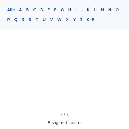
Alle
A
B
C
D
E
F
G
H
I
J
K
L
M
N
O
P
Q
R
S
T
U
V
W
X
Y
Z
0-9
Bezig met laden...