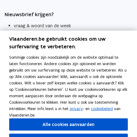
Nieuwsbrief krijgen?
vraag & woord van de week
wekelijks in je mailbox
Vlaanderen.be gebruikt cookies om uw
Schrijf je in
surfervaring te verbeteren.
Thema's
Sommige cookies zijn noodzakelijk om de website optimaal te
laten functioneren. Andere cookies zijn optioneel en worden
Taaladviezen
gebruikt om uw surfervaring op deze website te verbeteren. Als u
op 'Alle cookies aanvaarden' klikt, aanvaardt u ook de optionele
Spellingregels
cookies. Wilt u liever zelf kiezen welke cookies u aanvaardt? Klik
op 'Cookievoorkeuren beheren'. U kunt uw cookievoorkeuren op elk
Tips voor duidelijke taal
moment aanpassen door onderaan de webpagina op
Bekijk ook
Cookievoorkeuren te klikken. Hier kunt u ook uw toestemming
intrekken. Meer info leest u in het
privacy
- en
cookiebeleid
van
Spellingtests
Vlaanderen.be.
Alle cookies aanvaarden
Boek- en webwijzer