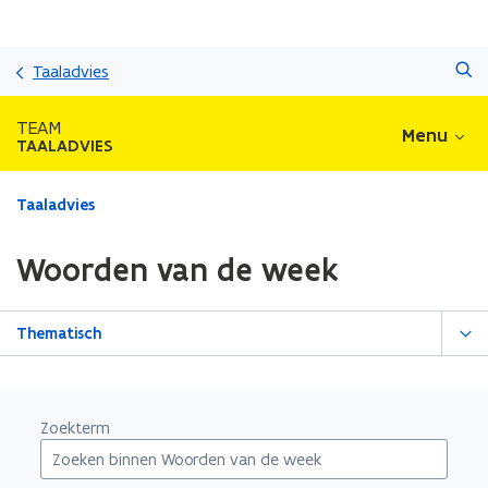
Overslaan
Zoeken
en
Taaladvies
naar
de
TEAM
Menu
inhoud
TAALADVIES
gaan
Gedaan
Taaladvies
met
laden.
Woorden van de week
U
bevindt
zich
Thematisch
op:
Woorden
van
de
Zoekterm
week