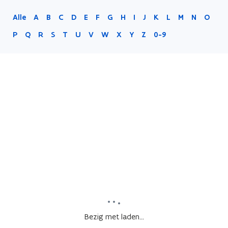
Alle
A
B
C
D
E
F
G
H
I
J
K
L
M
N
O
P
Q
R
S
T
U
V
W
X
Y
Z
0-9
Bezig met laden...