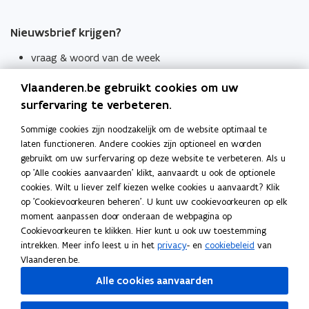
Nieuwsbrief krijgen?
vraag & woord van de week
wekelijks in je mailbox
Vlaanderen.be gebruikt cookies om uw
Schrijf je in
surfervaring te verbeteren.
Thema's
Sommige cookies zijn noodzakelijk om de website optimaal te
laten functioneren. Andere cookies zijn optioneel en worden
Taaladviezen
gebruikt om uw surfervaring op deze website te verbeteren. Als u
op 'Alle cookies aanvaarden' klikt, aanvaardt u ook de optionele
Spellingregels
cookies. Wilt u liever zelf kiezen welke cookies u aanvaardt? Klik
op 'Cookievoorkeuren beheren'. U kunt uw cookievoorkeuren op elk
Tips voor duidelijke taal
moment aanpassen door onderaan de webpagina op
Bekijk ook
Cookievoorkeuren te klikken. Hier kunt u ook uw toestemming
intrekken. Meer info leest u in het
privacy
- en
cookiebeleid
van
Spellingtests
Vlaanderen.be.
Alle cookies aanvaarden
Boek- en webwijzer