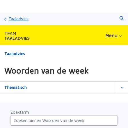
Overslaan
Zoeken
en
Taaladvies
naar
de
TEAM
Menu
inhoud
TAALADVIES
gaan
Gedaan
Taaladvies
met
laden.
Woorden van de week
U
bevindt
zich
Thematisch
op:
Woorden
van
de
Zoekterm
week