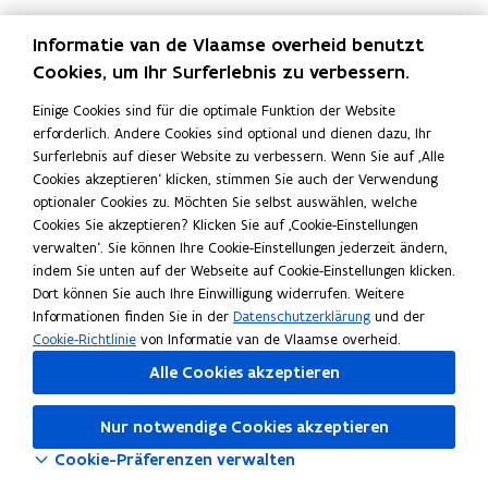
r
t
r
t
s
a
s
a
Informatie van de Vlaamse overheid benutzt
n
n
Cookies, um Ihr Surferlebnis zu verbessern.
g
g
e
e
Einige Cookies sind für die optimale Funktion der Website
b
b
erforderlich. Andere Cookies sind optional und dienen dazu, Ihr
o
o
Surferlebnis auf dieser Website zu verbessern. Wenn Sie auf ‚Alle
t
t
Cookies akzeptieren‘ klicken, stimmen Sie auch der Verwendung
f
f
optionaler Cookies zu. Möchten Sie selbst auswählen, welche
ü
ü
Cookies Sie akzeptieren? Klicken Sie auf ‚Cookie-Einstellungen
r
r
verwalten‘. Sie können Ihre Cookie-Einstellungen jederzeit ändern,
J
J
indem Sie unten auf der Webseite auf Cookie-Einstellungen klicken.
u
u
Dort können Sie auch Ihre Einwilligung widerrufen. Weitere
n
n
Informationen finden Sie in der
Datenschutzerklärung
und der
g
g
Cookie-Richtlinie
von Informatie van de Vlaamse overheid.
u
u
n
Alle Cookies akzeptieren
n
d
d
A
A
Nur notwendige Cookies akzeptieren
l
l
Cookie-Präferenzen verwalten
t
t