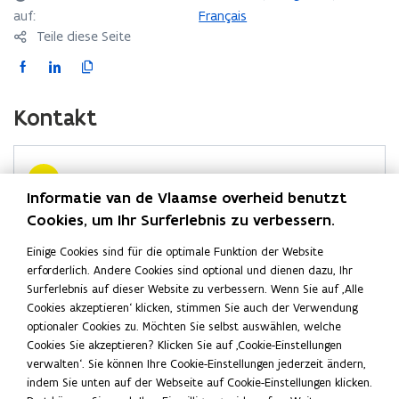
n
Français
auf:
e
Teile diese Seite
u
F
L
L
e
a
i
i
m
c
n
n
Kontakt
F
e
k
k
e
b
e
i
n
o
d
n
publiq
s
o
i
d
Informatie van de Vlaamse overheid benutzt
t
Webseite
k
n
i
Cookies, um Ihr Surferlebnis zu verbessern.
e
ö
www.publiq.be
ö
ö
e
r
f
ö
www.publiq.be/vacaturebank
Einige Cookies sind für die optimale Funktion der Website
f
f
Z
f
f
)
erforderlich. Andere Cookies sind optional und dienen dazu, Ihr
f
f
w
E-Mail
n
f
Surferlebnis auf dieser Website zu verbessern. Wenn Sie auf ‚Alle
n
n
i
e
n
info@publiq.be
Cookies akzeptieren‘ klicken, stimmen Sie auch der Verwendung
e
t
e
e
s
optionaler Cookies zu. Möchten Sie selbst auswählen, welche
Telefon
i
t
t
t
c
Cookies Sie akzeptieren? Klicken Sie auf ‚Cookie-Einstellungen
02 551 18 70
n
i
i
i
h
verwalten‘. Sie können Ihre Cookie-Einstellungen jederzeit ändern,
n
n
indem Sie unten auf der Webseite auf Cookie-Einstellungen klicken.
n
n
e
Adresse
e
n