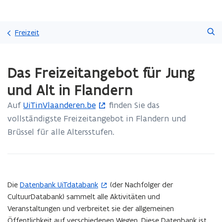
Überspringen
Suchen
und
Freizeit
direkt
zum
Laden
Seiteninhalt
Das Freizeitangebot für Jung
fertig.
übergehen
Sie
und Alt in Flandern
befinden
sich
Auf
UiTinVlaanderen.be
finden Sie das
(
auf:
vollständigste Freizeitangebot in Flandern und
ö
Das
Freizeitangebot
Brüssel für alle Altersstufen.
f
für
f
Jung
n
und
e
Alt
in
Die
Datenbank UiTdatabank
(der Nachfolger der
(
t
Flandern
CultuurDatabank) sammelt alle Aktivitäten und
ö
i
Veranstaltungen und verbreitet sie der allgemeinen
f
n
Öffentlichkeit auf verschiedenen Wegen. Diese Datenbank ist
f