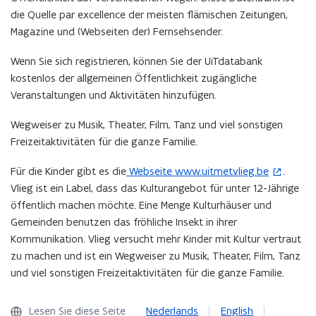
n
die Quelle par excellence der meisten flämischen Zeitungen,
n
e
Magazine und (Webseiten der) Fernsehsender.
e
u
t
Wenn Sie sich registrieren, können Sie der UiTdatabank
e
i
kostenlos der allgemeinen Öffentlichkeit zugängliche
m
n
Veranstaltungen und Aktivitäten hinzufügen.
n
F
e
e
Wegweiser zu Musik, Theater, Film, Tanz und viel sonstigen
u
n
Freizeitaktivitäten für die ganze Familie.
e
s
m
Für die Kinder gibt es die
Webseite www.uitmetvlieg.be
.
(
t
F
Vlieg ist ein Label, dass das Kulturangebot für unter 12-Jährige
ö
e
e
öffentlich machen möchte. Eine Menge Kulturhäuser und
f
r
n
Gemeinden benutzen das fröhliche Insekt in ihrer
f
)
s
Kommunikation. Vlieg versucht mehr Kinder mit Kultur vertraut
n
t
zu machen und ist ein Wegweiser zu Musik, Theater, Film, Tanz
e
e
und viel sonstigen Freizeitaktivitäten für die ganze Familie.
t
r
i
)
n
Lesen Sie diese Seite
Nederlands
English