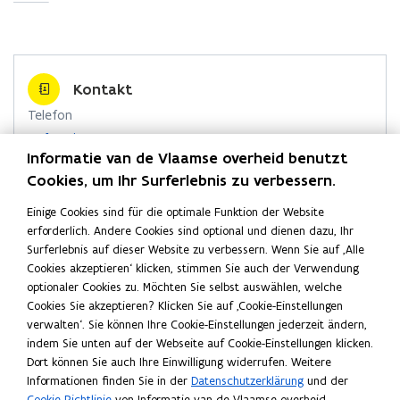
f
f
n
e
Kontakt
t
Telefon
i
Rufen Sie 1700 an
n
R
Informatie van de Vlaamse overheid benutzt
Vom Ausland wählen Sie die Nummer +32 2 553 1700
n
u
An jedem Arbeitstag von 9:00 bis 19:00 erreichbar
Cookies, um Ihr Surferlebnis zu verbessern.
e
f
E-Mail
e
Einige Cookies sind für die optimale Funktion der Website
u
n
Schicken Sie eine E-Mail
erforderlich. Andere Cookies sind optional und dienen dazu, Ihr
e
S
Antwort innerhalb von 2 Arbeitstagen
Surferlebnis auf dieser Website zu verbessern. Wenn Sie auf ‚Alle
m
i
Cookies akzeptieren‘ klicken, stimmen Sie auch der Verwendung
Chat
e
optionaler Cookies zu. Möchten Sie selbst auswählen, welche
F
Chatten Sie mit uns
1
Cookies Sie akzeptieren? Klicken Sie auf ‚Cookie-Einstellungen
e
An jedem Arbeitstag von 9:00 bis 19:00 erreichbar
7
verwalten‘. Sie können Ihre Cookie-Einstellungen jederzeit ändern,
n
0
indem Sie unten auf der Webseite auf Cookie-Einstellungen klicken.
s
0
Dort können Sie auch Ihre Einwilligung widerrufen. Weitere
Öffentliche Dienststellen und Gebäude
a
Informationen finden Sie in der
Datenschutzerklärung
und der
t
Alles über die Organisation und Struktur der Flämischen
n
Cookie-Richtlinie
von Informatie van de Vlaamse overheid.