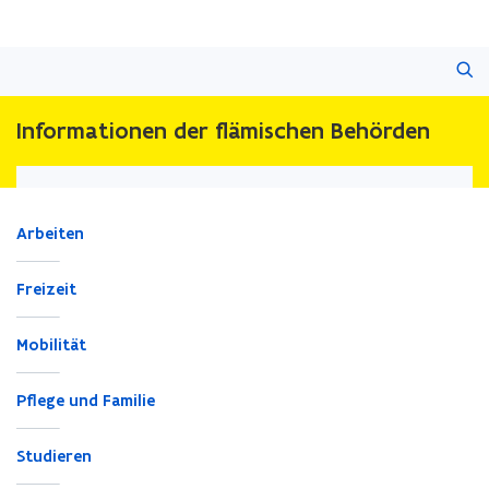
Überspringen
Suchen
und
direkt
zum
Informationen der flämischen Behörden
Seiteninhalt
übergehen
Arbeiten
Freizeit
Mobilität
Pflege und Familie
Studieren