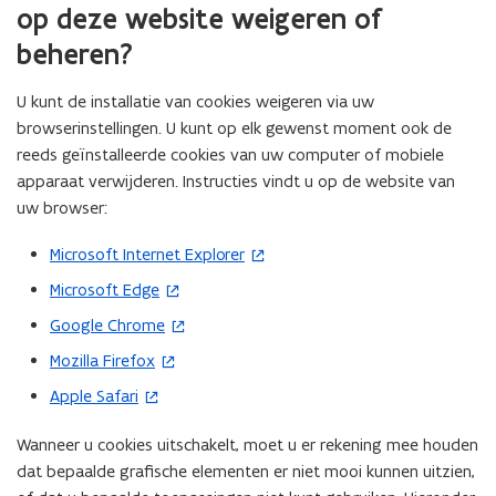
op deze website weigeren of
beheren?
U kunt de installatie van cookies weigeren via uw
browserinstellingen. U kunt op elk gewenst moment ook de
reeds geïnstalleerde cookies van uw computer of mobiele
apparaat verwijderen. Instructies vindt u op de website van
uw browser:
Microsoft Internet Explorer
(
o
Microsoft Edge
(
p
o
Google Chrome
(
e
p
o
Mozilla Firefox
n
(
e
p
t
o
Apple Safari
n
(
e
i
p
t
o
n
n
e
Wanneer u cookies uitschakelt, moet u er rekening mee houden
i
p
t
n
n
dat bepaalde grafische elementen er niet mooi kunnen uitzien,
n
e
i
i
t