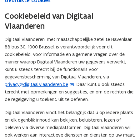
Gebruikte cookies
Cookiebeleid van Digitaal
Vlaanderen
Digitaal Vlaanderen, met maatschappelijke zetel te Havenlaan
88 bus 30, 1000 Brussel, is verantwoordelijk voor dit
cookiebeleid. Voor informatie en algemene vragen over de
manier waarop Digitaal Vlaanderen uw gegevens verwerkt,
kunt u steeds terecht bij de functionaris voor
gegevensbescherming van Digitaal Vlaanderen, via
privacy@digitaal.vlaanderen.be
. Daar kunt u ook steeds
(
terecht met opmerkingen en suggesties, en om de rechten die
o
de regelgeving u toekent, uit te oefenen.
p
e
Digitaal Vlaanderen vindt het belangrijk dat u op iedere plaats
n
en elk ogenblik inhoud kan bekijken, beluisteren, lezen of
t
beleven via diverse mediaplatformen. Digitaal Vlaanderen wil
i
ook werken aan interactieve diensten en diensten op uw maat.
n