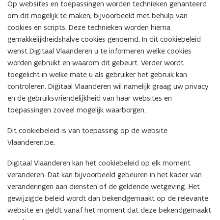
Op websites en toepassingen worden technieken gehanteerd
u
om dit mogelijk te maken, bijvoorbeeld met behulp van
w
cookies en scripts. Deze technieken worden hierna
e
gemakkelijkheidshalve cookies genoemd. In dit cookiebeleid
-
wenst Digitaal Vlaanderen u te informeren welke cookies
m
worden gebruikt en waarom dit gebeurt. Verder wordt
a
toegelicht in welke mate u als gebruiker het gebruik kan
i
controleren. Digitaal Vlaanderen wil namelijk graag uw privacy
l
en de gebruiksvriendelijkheid van haar websites en
a
toepassingen zoveel mogelijk waarborgen.
p
p
Dit cookiebeleid is van toepassing op de website
l
Vlaanderen.be.
i
c
Digitaal Vlaanderen kan het cookiebeleid op elk moment
a
veranderen. Dat kan bijvoorbeeld gebeuren in het kader van
t
veranderingen aan diensten of de geldende wetgeving. Het
i
gewijzigde beleid wordt dan bekendgemaakt op de relevante
e
website en geldt vanaf het moment dat deze bekendgemaakt
)