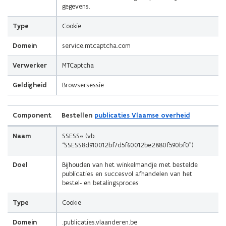
gegevens.
Type
Cookie
Domein
service.mtcaptcha.com
Verwerker
MTCaptcha
Geldigheid
Browsersessie
Component
Bestellen
publicaties Vlaamse overheid
Naam
SSESS* (vb.
“SSESS8d910012bf7d5f60012be2880f590bf0”)
Doel
Bijhouden van het winkelmandje met bestelde
publicaties en succesvol afhandelen van het
bestel- en betalingsproces
Type
Cookie
Domein
.publicaties.vlaanderen.be