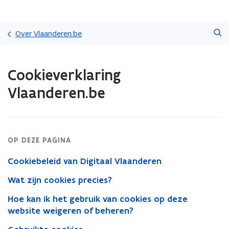
Overslaan
Zoeken
en
Over Vlaanderen.be
naar
de
Gedaan
inhoud
Cookieverklaring
met
gaan
laden.
Vlaanderen.be
U
bevindt
zich
op:
Cookieverklaring
OP DEZE PAGINA
Vlaanderen.be
Cookiebeleid van Digitaal Vlaanderen
Wat zijn cookies precies?
Hoe kan ik het gebruik van cookies op deze
website weigeren of beheren?