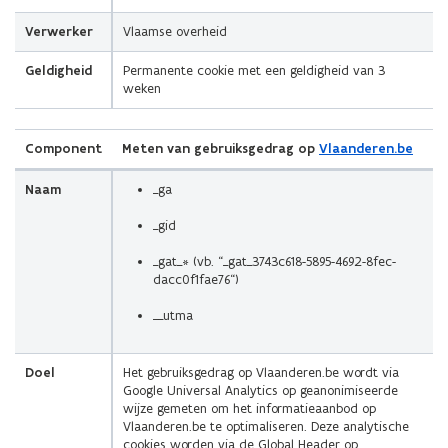
Verwerker
Vlaamse overheid
Geldigheid
Permanente cookie met een geldigheid van 3
weken
Component
Meten van gebruiksgedrag op
Vlaanderen.be
Naam
_ga
_gid
_gat_* (vb. “_gat_3743c618-5895-4692-8fec-
dacc0f1fae76“)
__utma
Doel
Het gebruiksgedrag op Vlaanderen.be wordt via
Google Universal Analytics op geanonimiseerde
wijze gemeten om het informatieaanbod op
Vlaanderen.be te optimaliseren. Deze analytische
cookies worden via de Global Header op