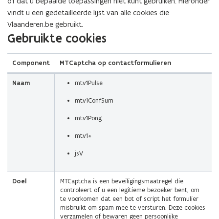
of dat u bepaalde toepassingen niet kunt gebruiken. Hieronder
n
n
n
e
i
vindt u een gedetailleerde lijst van alle cookies die
i
t
n
u
n
Vlaanderen.be gebruikt.
e
i
i
(Scroll
(Scroll
(Scroll
(Scroll
(Scroll
(Scroll
(Scroll
(Scroll
w
n
Gebruikte cookies
u
n
e
links)
rechts)
links)
rechts)
links)
rechts)
links)
rechts)
v
i
w
n
u
e
e
v
i
Component
MTCaptcha op contactformulieren
w
n
u
e
e
v
s
w
Naam
mtv1Pulse
n
u
e
t
v
s
w
n
mtv1ConfSum
e
e
t
v
s
r
n
mtv1Pong
e
e
t
)
s
r
n
e
mtv1*
t
)
s
r
e
jsV
t
)
r
e
)
r
Doel
MTCaptcha is een beveiligingsmaatregel die
controleert of u een legitieme bezoeker bent, om
)
te voorkomen dat een bot of script het formulier
misbruikt om spam mee te versturen. Deze cookies
verzamelen of bewaren geen persoonlijke