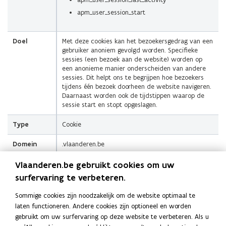
apm_user_session_start
Doel
Met deze cookies kan het bezoekersgedrag van een
gebruiker anoniem gevolgd worden. Specifieke
sessies (een bezoek aan de website) worden op
een anonieme manier onderscheiden van andere
sessies. Dit helpt ons te begrijpen hoe bezoekers
tijdens één bezoek doorheen de website navigeren.
Daarnaast worden ook de tijdstippen waarop de
sessie start en stopt opgeslagen.
Type
Cookie
Domein
.vlaanderen.be
Verwerker
Vlaanderen.be gebruikt cookies om uw
Vlaamse overheid
surfervaring te verbeteren.
Geldigheid
Deze codes worden permanent in local storage
bewaard, zodat ook bij een volgend bezoek de
Sommige cookies zijn noodzakelijk om de website optimaal te
gebruiker nog steeds op anonieme wijze kan
laten functioneren. Andere cookies zijn optioneel en worden
herkend worden.
gebruikt om uw surfervaring op deze website te verbeteren. Als u