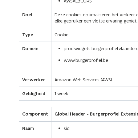
AWSALBCORS
Doel
Deze cookies optimaliseren het verkeer o
elke gebruiker een vlotte ervaring geniet.
Type
Cookie
Domein
prod.widgets.burgerprofiel.vlaander
www.burgerprofiel.be
Verwerker
Amazon Web Services (AWS)
Geldigheid
1 week
Component
Global Header - Burgerprofiel Extensi
Naam
sid