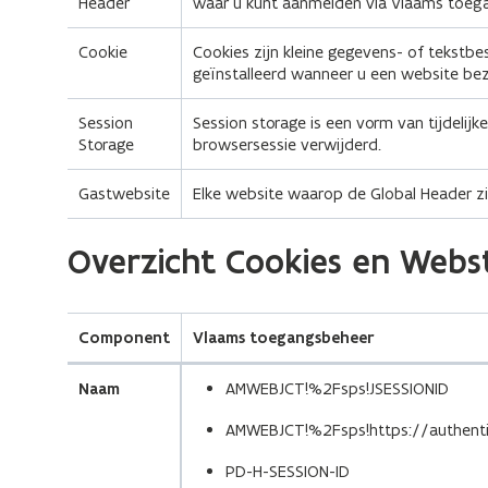
Header
waar u kunt aanmelden via Vlaams toegan
Cookie
Cookies zijn kleine gegevens- of tekst
geïnstalleerd wanneer u een website bez
Session
Session storage is een vorm van tijdelij
Storage
browsersessie verwijderd.
Gastwebsite
Elke website waarop de Global Header zi
(Scroll
(Scroll
(Scroll
(Scroll
(Scroll
(Scroll
(Scroll
(Scroll
(Scroll
(Scroll
(Scroll
(Scroll
(Scroll
(Scroll
(Scroll
(Scroll
(Scroll
(Scroll
(Scroll
(Scroll
(Scroll
(Scroll
Overzicht Cookies en Webs
links)
rechts)
links)
rechts)
links)
rechts)
links)
rechts)
links)
rechts)
links)
rechts)
links)
rechts)
links)
rechts)
links)
rechts)
links)
rechts)
links)
rechts)
Component
Vlaams toegangsbeheer
Naam
AMWEBJCT!%2Fsps!JSESSIONID
AMWEBJCT!%2Fsps!https://authenti
PD-H-SESSION-ID