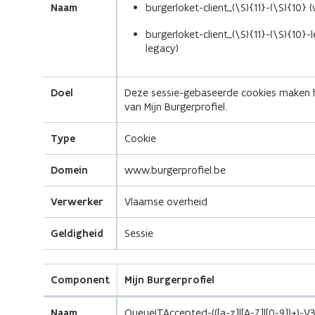
Naam
burgerloket-client_(\S){11}-(\S){10
burgerloket-client_(\S){11}-(\S){10
legacy)
Doel
Deze sessie-gebaseerde cookies maken 
van Mijn Burgerprofiel.
Type
Cookie
Domein
www.burgerprofiel.be
Verwerker
Vlaamse overheid
Geldigheid
Sessie
Component
Mijn Burgerprofiel
Naam
QueueITAccepted-(([a-z]|[A-Z]|[0-9])+)