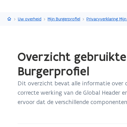
Vlaanderen.be
Uw overheid
Mijn Burgerprofiel
Gedaan
Overzicht gebruikte
met
laden.
Burgerprofiel
U
bevindt
Dit overzicht bevat alle informatie over
zich
op:
correcte werking van de Global Header en
Overzicht
ervoor dat de verschillende componenten
gebruikte
cookies
bij