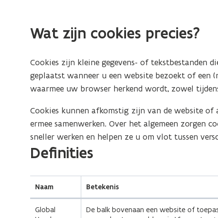
aanmelden
en
Wat zijn cookies precies?
Mijn
Burgerprofiel
Cookies zijn kleine gegevens- of tekstbestanden
geplaatst wanneer u een website bezoekt of een (
waarmee uw browser herkend wordt, zowel tijdens
Cookies kunnen afkomstig zijn van de website of a
ermee samenwerken. Over het algemeen zorgen coo
sneller werken en helpen ze u om vlot tussen vers
(Scroll
(Scroll
Definities
links)
rechts)
Naam
Betekenis
Global
De balk bovenaan een website of toepas