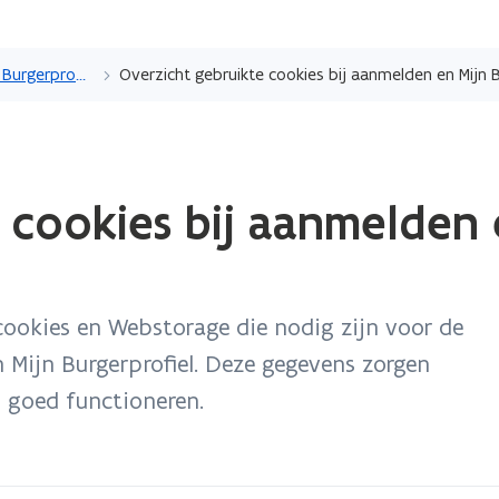
Overslaan
en
Privacyverklaring Mijn Burgerprofiel
Overzicht gebruikte cookies bij aanmelden en Mijn B
naar
de
inhoud
gaan
 cookies bij aanmelden 
 cookies en Webstorage die nodig zijn voor de
 Mijn Burgerprofiel. Deze gegevens zorgen
 goed functioneren.