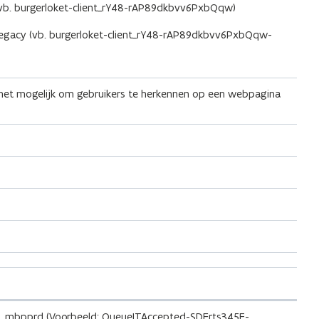
} (vb. burgerloket-client_rY48-rAP89dkbvv6PxbQqw)
}-legacy (vb. burgerloket-client_rY48-rAP89dkbvv6PxbQqw-
het mogelijk om gebruikers te herkennen op een webpagina
-V3_mbpprd (Voorbeeld: QueueITAccepted-SDFrts345E-