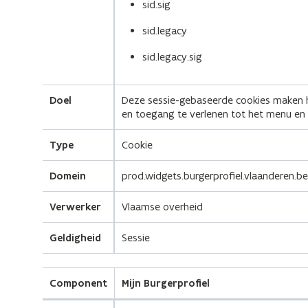
sid.sig
sid.legacy
sid.legacy.sig
Doel
Deze sessie-gebaseerde cookies maken 
en toegang te verlenen tot het menu en d
Type
Cookie
Domein
prod.widgets.burgerprofiel.vlaanderen.b
Verwerker
Vlaamse overheid
Geldigheid
Sessie
Component
Mijn Burgerprofiel