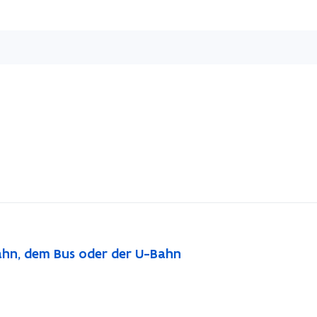
Überspringen
und
direkt
zum
Seiteninhalt
übergehen
ahn, dem Bus oder der U-Bahn