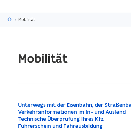
Flandern.be
Mobilität
Laden
Mobilität
fertig.
Sie
befinden
sich
auf:
Mobilität
U
Unterwegs mit der Eisenbahn, der Straßenb
U
n
V
Verkehrsinformationen im In- und Ausland
V
n
t
e
T
Technische Überprüfung Ihres Kfz
T
e
t
e
r
e
F
Führerschein und Fahrausbildung
F
e
r
e