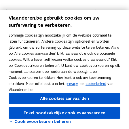
s
r
e
v
e
e
z
e
c
o
s
r
e
v
e
e
z
e
c
o
p
,
r
e
r
r
a
e
h
p
,
r
e
r
r
a
e
h
p
e
Lees deze pagina in:
English
Français
Deutsch
b
v
r
k
m
p
t
p
b
v
r
k
m
p
t
p
n
Vlaanderen.be gebruikt cookies om uw
r
o
v
e
e
v
v
i
r
o
v
e
e
v
v
i
t
surfervaring te verbeteren.
o
e
o
e
m
a
a
n
o
e
o
e
m
a
a
n
i
m
r
e
r
o
a
a
.
m
r
e
r
o
a
a
.
n
Sommige cookies zijn noodzakelijk om de website optimaal te
f
r
b
r
r
b
f
r
b
r
r
b
n
laten functioneren. Andere cookies zijn optioneel en worden
i
i
t
t
e
i
i
t
t
e
i
gebruikt om uw surfervaring op deze website te verbeteren. Als u
e
l
e
e
l
e
e
op 'Alle cookies aanvaarden' klikt, aanvaardt u ook de optionele
t
i
n
t
i
n
u
cookies. Wilt u liever zelf kiezen welke cookies u aanvaardt? Klik
s
t
h
s
t
h
w
op 'Cookievoorkeuren beheren'. U kunt uw cookievoorkeuren op elk
e
a
e
a
v
moment aanpassen door onderaan de webpagina op
i
v
i
v
e
Cookievoorkeuren te klikken. Hier kunt u ook uw toestemming
t
e
t
e
n
intrekken. Meer info leest u in het
privacy
- en
cookiebeleid
van
n
n
s
Vlaanderen.be.
s
s
t
Alle cookies aanvaarden
e
r
Enkel noodzakelijke cookies aanvaarden
Cookievoorkeuren beheren