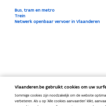
B
Bus, tram en metro
B
u
T
Trein
T
u
s
r
N
Netwerk openbaar vervoer in Vlaanderen
N
r
s
,
e
e
e
e
,
t
i
t
t
i
t
r
n
w
w
n
r
a
e
e
a
m
r
r
m
e
k
k
n
o
e
m
o
p
n
e
e
p
m
t
n
e
e
r
b
n
Vlaanderen.be gebruikt cookies om uw surfe
t
o
a
b
r
a
Sommige cookies zijn noodzakelijk om de website optimaal
a
o
r
verbeteren. Als u op 'Alle cookies aanvaarden' klikt, aanva
a