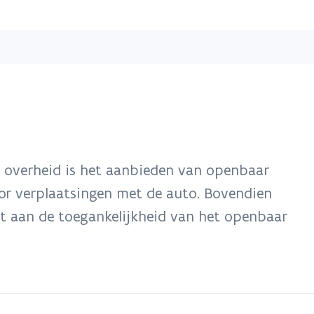
Overslaan
en
naar
de
inhoud
gaan
e overheid is het aanbieden van openbaar
oor verplaatsingen met de auto. Bovendien
t aan de toegankelijkheid van het openbaar
.