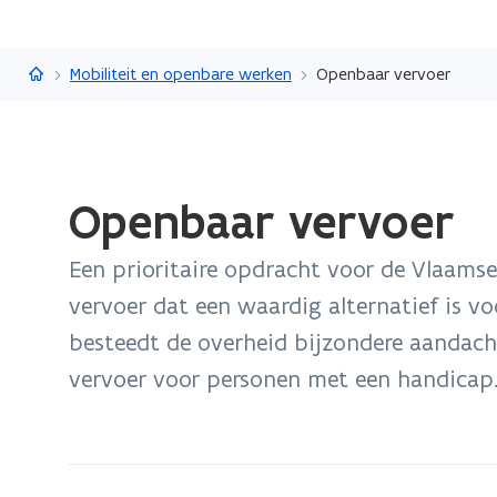
Vlaanderen.be
Mobiliteit en openbare werken
Openbaar vervoer
Gedaan
Openbaar vervoer
met
laden.
Een prioritaire opdracht voor de Vlaams
U
bevindt
vervoer dat een waardig alternatief is v
zich
besteedt de overheid bijzondere aandach
op:
vervoer voor personen met een handicap
Openbaar
vervoer