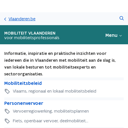
Overslaan
Zoeken
en
Vlaanderen.be
naar
de
MOBILITEIT VLAANDEREN
Menu
inhoud
voor mobiliteitsprofessionals
gaan
Informatie, inspiratie en praktische inzichten voor
iedereen die in Vlaanderen met mobiliteit aan de slag is,
van lokale besturen tot mobiliteitsexperts en
sectororganisaties.
M
M
Mobiliteitsbeleid
o
o
Vlaams, regionaal en lokaal mobiliteitsbeleid
b
b
i
P
i
P
Personenvervoer
l
e
l
e
i
Vervoerregiowerking, mobiliteitsplannen
r
i
r
t
s
t
s
Fiets, openbaar vervoer, deelmobiliteit...
e
o
e
o