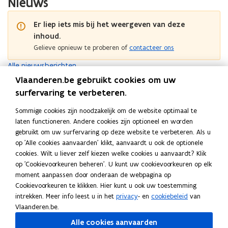
Nieuws
i
s
e
i
t
r
l
t
r
l
r
s
i
Er liep iets mis bij het weergeven van deze
r
s
i
u
r
g
u
r
inhoud.
g
c
e
h
c
e
h
Gelieve opnieuw te proberen of
contacteer ons
t
g
e
t
g
e
u
l
i
Alle nieuwsberichten
u
l
i
u
e
d
Snel naar
u
e
d
Vlaanderen.be gebruikt cookies om uw
r
m
r
O
m
Ondersteuning
O
surfervaring te verbeteren.
e
n
F
Financiering en subsidies
F
e
n
n
d
i
S
Standaardbestekken
S
i
n
d
Sommige cookies zijn noodzakelijk om de website optimaal te
t
e
n
t
I
Inventarisatie verkeersborden
I
t
n
t
e
laten functioneren. Andere cookies zijn optioneel en worden
r
a
a
n
F
e
Fiets
F
n
a
a
e
r
gebruikt om uw surfervaring op deze website te verbeteren. Als u
s
n
n
v
i
V
Vervoerregio's
V
n
i
v
n
n
n
s
op 'Alle cookies aanvaarden' klikt, aanvaardt u ook de optionele
t
c
d
e
e
e
Opleidingen en infosessies
e
h
e
e
d
c
h
t
cookies. Wilt u liever zelf kiezen welke cookies u aanvaardt? Klik
e
i
a
n
t
r
r
a
t
n
a
i
a
e
op 'Cookievoorkeuren beheren'. U kunt uw cookievoorkeuren op elk
u
e
a
t
s
v
v
n
Er liep iets mis bij het weergeven van deze
s
t
a
e
n
u
moment aanpassen door onderaan de webpagina op
n
r
r
a
o
o
d
inhoud.
a
r
r
d
i
i
d
r
e
n
Cookievoorkeuren te klikken. Hier kunt u ook uw toestemming
e
h
r
d
Gelieve opnieuw te proberen of
contacteer ons
n
n
b
i
r
i
h
i
intrekken. Meer info leest u in het
privacy
- en
cookiebeleid
van
r
a
i
g
g
e
s
r
b
n
a
n
Vlaanderen.be.
Bekijk de volledige agenda
r
v
e
s
a
e
s
e
g
v
g
Alle cookies aanvaarden
e
i
n
t
t
g
a
s
e