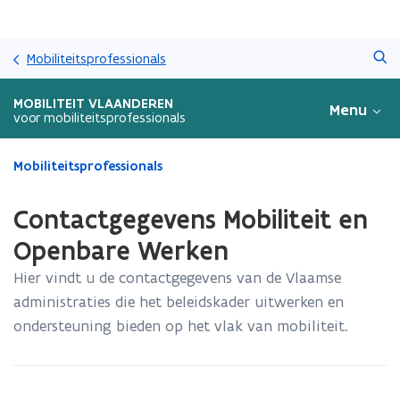
Overslaan
Zoeken
en
Mobiliteitsprofessionals
naar
de
MOBILITEIT VLAANDEREN
Menu
inhoud
voor mobiliteitsprofessionals
gaan
Gedaan
Mobiliteitsprofessionals
met
laden.
Contactgegevens Mobiliteit en
U
bevindt
Openbare Werken
zich
Hier vindt u de contactgegevens van de Vlaamse
op:
Contactgegevens
administraties die het beleidskader uitwerken en
Mobiliteit
ondersteuning bieden op het vlak van mobiliteit.
en
Openbare
Werken