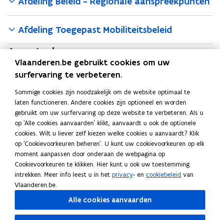
Afdeling Beleid - Regionale aanspreekpunten
Afdeling Toegepast Mobiliteitsbeleid
Agentschappen
Vlaanderen.be gebruikt cookies om uw
surfervaring te verbeteren.
Agentschap Wegen en Verkeer
Sommige cookies zijn noodzakelijk om de website optimaal te
laten functioneren. Andere cookies zijn optioneel en worden
Vlaamse Vervoermaatschappij - De Lijn
gebruikt om uw surfervaring op deze website te verbeteren. Als u
op 'Alle cookies aanvaarden' klikt, aanvaardt u ook de optionele
cookies. Wilt u liever zelf kiezen welke cookies u aanvaardt? Klik
De Vlaamse Waterweg nv
op 'Cookievoorkeuren beheren'. U kunt uw cookievoorkeuren op elk
moment aanpassen door onderaan de webpagina op
Cookievoorkeuren te klikken. Hier kunt u ook uw toestemming
Agentschap voor Maritieme Dienstverlening
intrekken. Meer info leest u in het
privacy
- en
cookiebeleid
van
en Kust
Vlaanderen.be.
Alle cookies aanvaarden
Deel deze pagina