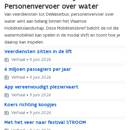
Personenvervoer over water
Van veerdiensten tot DeWaterbus: personenvervoer over
water wint aan belang binnen het Vlaamse
mobiliteitslandschap. Deze Mobiliteitsbrief belicht de rol die
watermobiliteit kan spelen in de modal shift en toont hoe je
daarop kan inspelen.
V
V
Veerdiensten zitten in de lift
e
e
Verhaal • 9 juni 2026
e
e
6
r
6
6 miljoen passagiers per jaar
r
m
d
m
d
Verhaal • 9 juni 2026
i
i
i
i
A
l
e
A
App vereenvoudigt pleziervaart
l
e
p
j
n
p
j
n
Verhaal • 9 juni 2026
p
o
s
p
o
s
K
v
e
t
K
Koers richting koopjes
v
e
t
o
e
n
e
o
e
n
e
Verhaal • 9 juni 2026
e
r
p
n
e
r
p
n
M
r
e
a
M
z
Met het veer naar festival STROOM
r
e
a
z
e
s
e
s
e
i
s
e
s