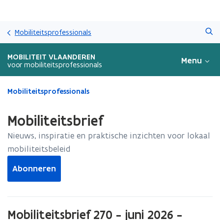
Overslaan
Zoeken
en
Mobiliteitsprofessionals
naar
de
MOBILITEIT VLAANDEREN
Menu
inhoud
voor mobiliteitsprofessionals
gaan
Gedaan
Mobiliteitsprofessionals
met
laden.
Mobiliteitsbrief
U
bevindt
Nieuws, inspiratie en praktische inzichten voor lokaal
zich
mobiliteitsbeleid
op:
Mobiliteitsbrief
Abonneren
Mobiliteitsbrief 270 - juni 2026 -