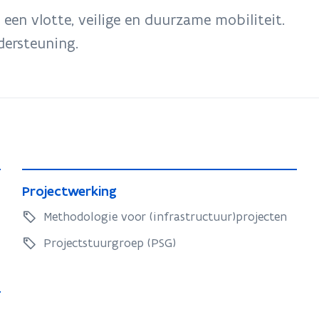
een vlotte, veilige en duurzame mobiliteit.
dersteuning.
P
P
Projectwerking
r
r
o
Methodologie voor (infrastructuur)projecten
o
j
j
Projectstuurgroep (PSG)
e
e
c
c
t
t
w
w