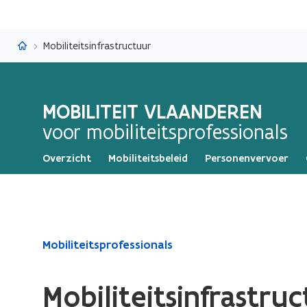
Mobiliteit Vlaanderen
Mobiliteitsinfrastructuur
MOBILITEIT VLAANDEREN
voor mobiliteitsprofessionals
Overzicht
Mobiliteitsbeleid
Personenvervoer
Gedaan
Mobiliteitsprofessionals
met
laden.
Mobiliteitsinfrastru
U