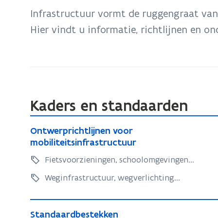
bevindt
Infrastructuur vormt de ruggengraat van 
zich
Hier vindt u informatie, richtlijnen en on
op:
Mobiliteitsinfrastructuur
Kaders en standaarden
O
O
Ontwerprichtlijnen voor
n
n
mobiliteitsinfrastructuur
t
t
Fietsvoorzieningen, schoolomgevingen...
w
w
e
e
Weginfrastructuur, wegverlichting...
r
r
p
p
S
r
r
S
Standaardbestekken