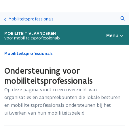
Overslaan
Zoeken
en
Mobiliteitsprofessionals
naar
de
MOBILITEIT VLAANDEREN
Menu
inhoud
voor mobiliteitsprofessionals
gaan
Gedaan
Mobiliteitsprofessionals
met
laden.
Ondersteuning voor
U
bevindt
mobiliteitsprofessionals
zich
Op deze pagina vindt u een overzicht van
op:
Ondersteuning
organisaties en aanspreekpunten die lokale besturen
voor
en mobiliteitsprofessionals ondersteunen bij het
mobiliteitsprofessionals
uitwerken van hun mobiliteitsbeleid.