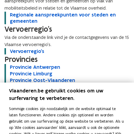
aanspreekpunt voor steden en gemeenten op vlak van
mobiliteitsbeleid in relatie tot de Vlaamse overheid.
R
Regionale aanspreekpunten voor steden en
R
e
gemeenten
e
g
Vervoerregio's
g
i
i
Via de onderstaande link vind je de contactgegevens van de 15
o
o
Vlaamse vervoerregio’s.
n
n
V
Vervoerregio's
V
a
a
e
Provincies
e
l
l
r
r
e
e
P
Provincie Antwerpen
P
v
v
a
a
r
P
r
Provincie Limburg
P
o
o
a
a
o
r
o
P
r
Provincie Oost-Vlaanderen
P
e
e
n
n
v
o
v
r
o
P
r
Provincie Vlaams-Brabant
P
r
r
s
s
Vlaanderen.be gebruikt cookies om uw
i
v
i
o
v
r
o
P
r
Provincie West-Vlaanderen
P
r
r
p
p
surfervaring te verbeteren.
n
i
n
v
i
o
v
r
o
VVSG
r
e
e
r
r
c
n
c
i
n
v
i
o
v
o
g
g
e
e
Sommige cookies zijn noodzakelijk om de website optimaal te
Het Gemeentelijk Ondersteuningsplatform
i
c
i
n
c
i
n
v
i
v
i
i
e
e
laten functioneren. Andere cookies zijn optioneel en worden
e
Vervoerregiowerking ondersteunt lokale besturen bij hun
i
e
c
i
n
c
i
n
i
o
o
k
k
gebruikt om uw surfervaring op deze website te verbeteren. Als u
A
e
A
i
e
c
betrokkenheid in de vervoerregio’s en bij de uitvoering van
i
n
c
n
'
'
p
p
op 'Alle cookies aanvaarden' klikt, aanvaardt u ook de optionele
n
L
n
e
L
i
e
c
i
c
regionale mobiliteitsplannen.
s
s
u
u
cookies. Wilt u liever zelf kiezen welke cookies u aanvaardt? Klik