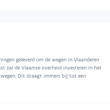
Overslaan
en
naar
de
inhoud
gaan
nningen geleverd om de wegen in Vlaanderen
t zal de Vlaamse overheid investeren in het
egen. Dit draagt immers bij tot een