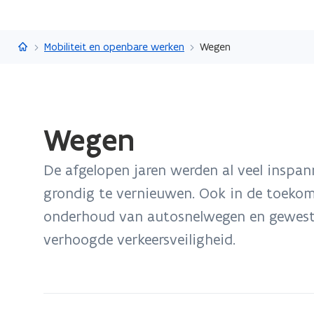
Vlaanderen.be
Mobiliteit en openbare werken
Wegen
Gedaan
Wegen
met
laden.
De afgelopen jaren werden al veel inspa
U
bevindt
grondig te vernieuwen. Ook in de toekoms
zich
onderhoud van autosnelwegen en gewestw
op:
verhoogde verkeersveiligheid.
Wegen