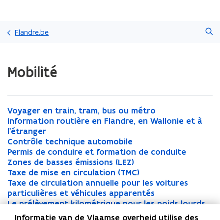
Passer
Faire
directement
Flandre.be
une
au
recherche
contenu
Chargement
Mobilité
terminé.
Vous
vous
trouvez
à:
V
Voyager en train, tram, bus ou métro
V
Mobilité
o
I
Information routière en Flandre, en Wallonie et à
o
I
y
n
l'étranger
y
n
a
f
C
Contrôle technique automobile
a
f
C
g
o
o
P
Permis de conduire et formation de conduite
g
o
o
P
e
r
n
e
Z
Zones de basses émissions (LEZ)
e
r
n
e
Z
r
m
t
r
o
T
Taxe de mise en circulation (TMC)
r
m
t
r
o
T
e
a
r
m
n
a
T
Taxe de circulation annuelle pour les voitures
e
a
r
m
n
a
T
n
t
ô
i
e
x
a
particulières et véhicules apparentés
n
t
ô
i
e
x
a
t
i
l
s
s
e
x
L
Le prélèvement kilométrique pour les poids lourds
t
i
l
s
s
e
x
L
r
o
e
d
d
d
e
e
r
o
e
d
d
d
e
e
Informatie van de Vlaamse overheid utilise des