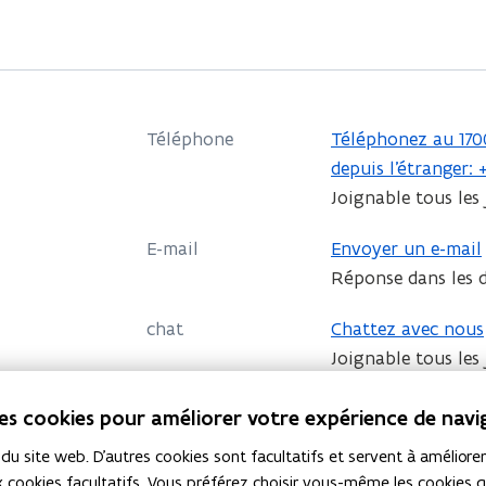
v
r
i
r
Téléphone
Téléphonez au 170
a
T
depuis l'étranger: 
d
é
Joignable tous les 
a
l
E-mail
n
Envoyer un e-mail
é
Réponse dans les 
s
p
u
h
chat
Chattez avec nous
o
n
Joignable tous les 
n
e
Tout sur l'organisation et la structure de
e
n
des cookies pour améliorer votre expérience de navi
flamandes, sur les domaines politiques et
z
o
coordonnées.
 site web. D'autres cookies sont facultatifs et servent à améliorer 
a
u
 cookies facultatifs. Vous préférez choisir vous-même les cookies 