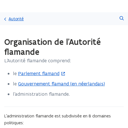
Passer
Faire
directement
Autorité
une
au
recherche
contenu
Chargement
Organisation de l'Autorité
terminé.
Vous
flamande
vous
trouvez
L'Autorité flamande comprend:
à:
Organisation
le
Parlement flamand
(
de
S
l'Autorité
le
Gouvernement flamand (en néerlandais)
flamande
'
l'administration flamande.
o
u
v
(Faire
(Faire
L'administration flamande est subdivisée en 8 domaines
r
défiler
défiler
politiques:
vers
vers
i