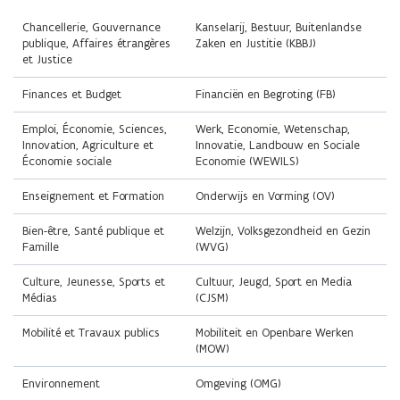
la
droite)
r
Chancellerie, Gouvernance
Kanselarij, Bestuur, Buitenlandse
gauche)
publique, Affaires étrangères
Zaken en Justitie (KBBJ)
a
et Justice
d
a
Finances et Budget
Financiën en Begroting (FB)
n
Emploi, Économie, Sciences,
Werk, Economie, Wetenschap,
s
Innovation, Agriculture et
Innovatie, Landbouw en Sociale
Économie sociale
Economie (WEWILS)
u
n
Enseignement et Formation
Onderwijs en Vorming (OV)
e
Bien-être, Santé publique et
Welzijn, Volksgezondheid en Gezin
n
Famille
(WVG)
o
Culture, Jeunesse, Sports et
Cultuur, Jeugd, Sport en Media
u
Médias
(CJSM)
v
Mobilité et Travaux publics
Mobiliteit en Openbare Werken
e
(MOW)
l
l
Environnement
Omgeving (OMG)