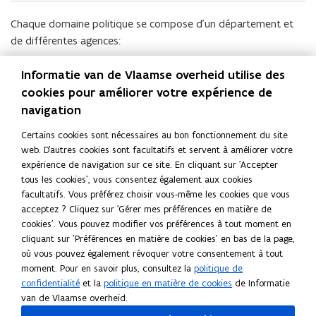
e
Chaque domaine politique se compose d’un département et
f
de différentes agences:
e
n
Un département est responsable de la préparation et de
Informatie van de Vlaamse overheid utilise des
ê
l'évaluation de la politique et de la réglementation.
cookies pour améliorer votre expérience de
t
navigation
Les agences assurent la mise en œuvre de la politique
r
(p.ex. subventions, impôts, transports publics, travaux
Certains cookies sont nécessaires au bon fonctionnement du site
e
routiers).
web. D'autres cookies sont facultatifs et servent à améliorer votre
)
expérience de navigation sur ce site. En cliquant sur 'Accepter
L'aperçu des services de l'Autorité flamande
n'est disponible
tous les cookies', vous consentez également aux cookies
qu'en néerlandais.
facultatifs. Vous préférez choisir vous-même les cookies que vous
acceptez ? Cliquez sur 'Gérer mes préférences en matière de
cookies'. Vous pouvez modifier vos préférences à tout moment en
Lire cette page en :
Nederlands
English
Deutsch
cliquant sur 'Préférences en matière de cookies' en bas de la page,
Partager cette page
où vous pouvez également révoquer votre consentement à tout
moment. Pour en savoir plus, consultez la
politique de
F
L
C
confidentialité
et la
politique en matière de cookies
de Informatie
a
i
o
van de Vlaamse overheid.
c
n
p