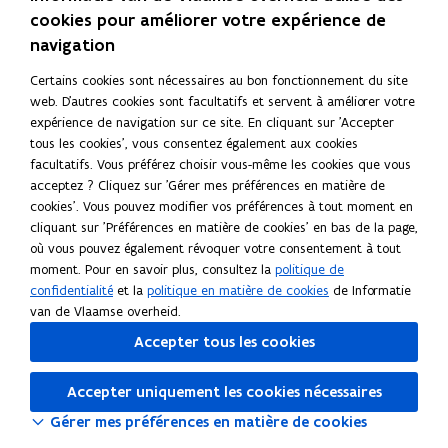
Lire cette page en :
Nederlands
English
Deutsch
i
l
e
i
l
e
cookies pour améliorer votre expérience de
s
e
s
s
e
s
navigation
a
c
f
a
c
f
t
t
l
t
t
l
Certains cookies sont nécessaires au bon fonctionnement du site
i
i
a
i
i
a
web. D'autres cookies sont facultatifs et servent à améliorer votre
o
o
m
o
o
m
expérience de navigation sur ce site. En cliquant sur 'Accepter
n
n
a
n
n
a
tous les cookies', vous consentez également aux cookies
d
s
n
d
s
n
facultatifs. Vous préférez choisir vous-même les cookies que vous
e
e
d
e
e
d
acceptez ? Cliquez sur 'Gérer mes préférences en matière de
l
n
e
l
n
e
cookies'. Vous pouvez modifier vos préférences à tout moment en
'
B
s
'
B
s
cliquant sur 'Préférences en matière de cookies' en bas de la page,
A
e
A
e
où vous pouvez également révoquer votre consentement à tout
u
l
u
l
moment. Pour en savoir plus, consultez la
politique de
t
g
t
g
confidentialité
et la
politique en matière de cookies
de Informatie
o
i
o
i
van de Vlaamse overheid.
r
q
r
q
Accepter tous les cookies
i
u
i
u
t
e
t
e
Accepter uniquement les cookies nécessaires
é
é
f
f
Gérer mes préférences en matière de cookies
l
l