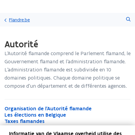
Passer
Faire
directement
Flandre.be
une
au
recherche
contenu
Chargement
Autorité
terminé.
Vous
L'Autorité flamande comprend le Parlement flamand, le
vous
trouvez
Gouvernement flamand et l'administration flamande.
à:
L'administration flamande est subdivisée en 10
Autorité
domaines politiques. Chaque domaine politique se
compose d’un département et de différentes agences.
O
Organisation de l'Autorité flamande
O
r
L
Les élections en Belgique
r
L
g
e
T
Taxes flamandes
g
e
T
a
s
a
a
s
a
n
é
x
Informatie van de Vlaamse overheid utilise des
n
é
x