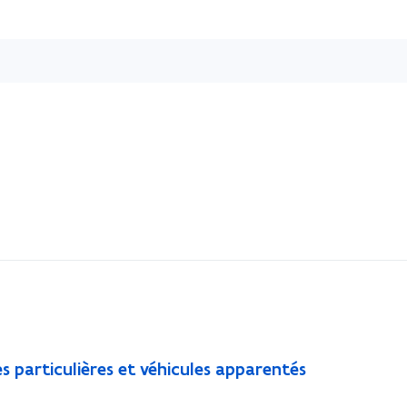
Passer
directement
au
contenu
es particulières et véhicules apparentés