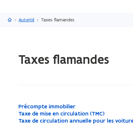
Flandre.be
Autorité
Taxes flamandes
Chargement
Taxes flamandes
terminé.
Vous
vous
trouvez
à:
Taxes
flamandes
P
Précompte immobilier
P
r
T
Taxe de mise en circulation (TMC)
T
r
é
a
T
Taxe de circulation annuelle pour les voitur
T
a
é
c
x
a
a
x
c