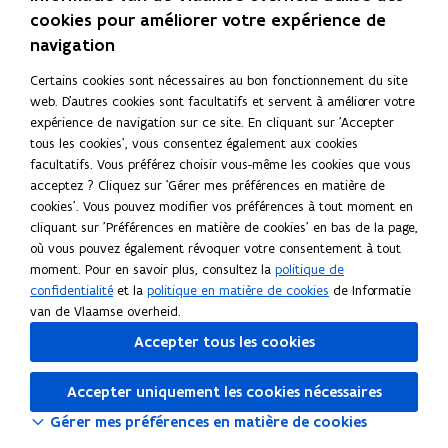
e
a
o
l
e
a
o
l
cookies pour améliorer votre expérience de
s
n
r
e
s
n
r
e
navigation
s
c
t
r
s
c
t
r
o
e
i
o
o
e
i
o
Certains cookies sont nécessaires au bon fonctionnement du site
r
d
f
u
r
d
f
u
web. D'autres cookies sont facultatifs et servent à améliorer votre
t
'
s
é
t
'
s
é
expérience de navigation sur ce site. En cliquant sur 'Accepter
i
é
t
i
é
t
tous les cookies', vous consentez également aux cookies
s
q
u
s
q
u
facultatifs. Vous préférez choisir vous-même les cookies que vous
s
u
d
s
u
d
acceptez ? Cliquez sur 'Gérer mes préférences en matière de
a
i
i
a
i
i
cookies'. Vous pouvez modifier vos préférences à tout moment en
n
v
e
n
v
e
cliquant sur 'Préférences en matière de cookies' en bas de la page,
t
a
r
t
a
r
où vous pouvez également révoquer votre consentement à tout
é
l
à
é
l
à
moment. Pour en savoir plus, consultez la
politique de
t
e
l
t
e
l
confidentialité
et la
politique en matière de cookies
de Informatie
r
n
'
r
n
'
van de Vlaamse overheid.
a
c
é
a
c
é
n
e
t
Accepter tous les cookies
n
e
t
g
d
r
g
d
r
e
'
a
e
'
a
Accepter uniquement les cookies nécessaires
r
u
n
r
u
n
Gérer mes préférences en matière de cookies
e
n
g
e
n
g