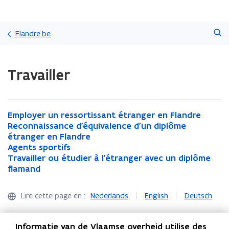
Passer
Faire
directement
Flandre.be
une
au
recherche
contenu
Chargement
Travailler
terminé.
Vous
vous
trouvez
à:
E
Employer un ressortissant étranger en Flandre
E
Travailler
m
R
Reconnaissance d'équivalence d'un diplôme
m
R
p
e
étranger en Flandre
p
e
l
c
A
Agents sportifs
l
c
A
o
o
g
T
Travailler ou étudier à l'étranger avec un diplôme
o
o
g
T
y
n
e
r
flamand
y
n
e
r
e
n
n
a
e
n
n
a
r
a
t
v
r
a
t
v
Lire cette page en :
Nederlands
English
Deutsch
u
i
s
a
u
i
s
a
n
s
s
i
n
s
s
i
r
s
p
l
r
s
p
l
Informatie van de Vlaamse overheid utilise des