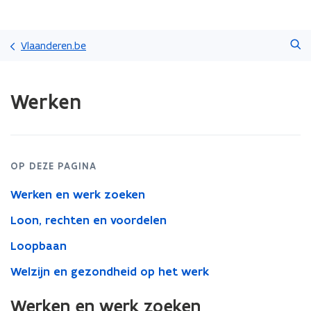
Overslaan
Zoeken
en
Vlaanderen.be
naar
de
Gedaan
inhoud
Werken
met
gaan
laden.
U
bevindt
zich
OP DEZE PAGINA
op:
Werken
Werken en werk zoeken
Loon, rechten en voordelen
Loopbaan
Welzijn en gezondheid op het werk
Werken en werk zoeken