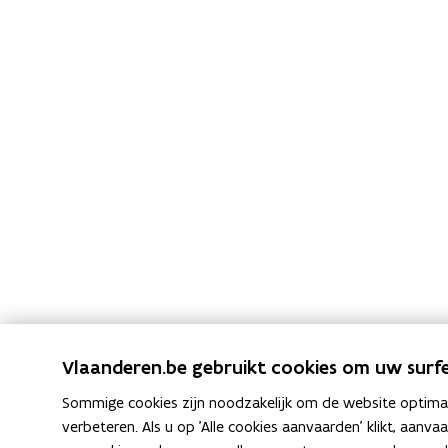
j
j
k
k
u
u
w
w
l
o
l
o
o
p
o
b
p
a
b
a
a
n
a
o
n
v
e
o
r
Vlaanderen.be gebruikt cookies om uw surfe
v
z
e
Sommige cookies zijn noodzakelijk om de website optimaal
i
r
verbeteren. Als u op 'Alle cookies aanvaarden' klikt, aanva
c