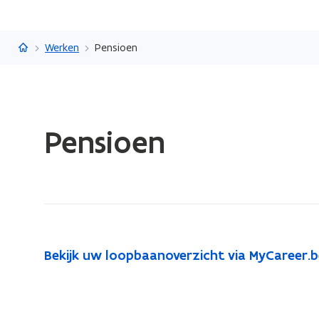
Vlaanderen.be
Werken
Pensioen
Gedaan
Pensioen
met
laden.
U
bevindt
zich
op:
Pensioen
B
Bekijk uw loopbaanoverzicht via MyCareer.b
B
e
e
k
k
i
i