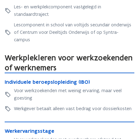
weergave)
u
a
Les- en werkplekcomponent vastgelegd in
a
a
standaardtraject
a
l
l
l
Lescomponent in school van voltijds secundair onderwijs
l
e
of Centrum voor Deeltijds Onderwijs of op Syntra-
e
r
campus
r
e
e
n
Werkplekleren voor werkzoekenden
n
of werknemers
I
I
Individuele beroepslopleiding (IBO)
n
n
d
Voor werkzoekenden met weinig ervaring, maar veel
d
i
goesting
i
v
v
i
Werkgever betaalt alleen vast bedrag voor dossierkosten
i
d
d
u
W
u
e
W
Werkervaringsstage
e
e
l
e
r