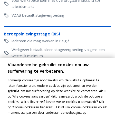
Voor werkzoekenden met overbrugbare afstand tot
l
e
r
k
e
arbeidsmarkt
b
k
e
b
e
e
r
VDAB betaalt stagevergoeding
e
r
r
v
r
o
v
a
o
e
B
a
r
e
B
Beroepsinlevingsstage (BIS)
p
e
r
i
p
e
s
r
Iedereen die mag werken in België
i
n
s
r
l
o
n
g
l
o
Werkgever betaalt alleen stagevergoeding volgens een
o
e
g
s
o
e
p
p
wettelijk minimum
s
s
p
p
l
s
s
t
Vlaanderen.be gebruikt cookies om uw
l
s
e
i
t
a
Incentives voor werkgevers
e
surfervaring te verbeteren.
i
i
n
a
g
i
n
d
l
Werkgevers die zich engageren om via werkplekleren jongeren
g
e
Sommige cookies zijn noodzakelijk om de website optimaal te
d
l
i
e
op te leiden, kunnen daar onder bepaalde voorwaarden
e
laten functioneren. Andere cookies zijn optioneel en worden
i
e
n
v
financiële voordelen voor krijgen.
gebruikt om uw surfervaring op deze website te verbeteren. Als u
n
v
g
i
P
op 'Alle cookies aanvaarden' klikt, aanvaardt u ook de optionele
g
i
(
n
P
Premie kwalificerend werkplekleren
r
cookies. Wilt u liever zelf kiezen welke cookies u aanvaardt? Klik
(
n
I
g
r
e
op 'Cookievoorkeuren beheren'. U kunt uw cookievoorkeuren op elk
Premie per lerende in de onderneming
I
g
B
s
e
m
moment aanpassen door onderaan de webpagina op
B
s
O
s