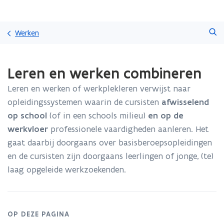
Overslaan
Zoeken
en
Werken
naar
de
Gedaan
inhoud
Leren en werken combineren
met
gaan
laden.
Leren en werken of werkplekleren verwijst naar
U
bevindt
opleidingssystemen waarin de cursisten
afwisselend
zich
op school
(of in een schools milieu)
en op de
op:
werkvloer
professionele vaardigheden aanleren. Het
Leren
gaat daarbij doorgaans over basisberoepsopleidingen
en
werken
en de cursisten zijn doorgaans leerlingen of jonge, (te)
combineren
laag opgeleide werkzoekenden.
OP DEZE PAGINA