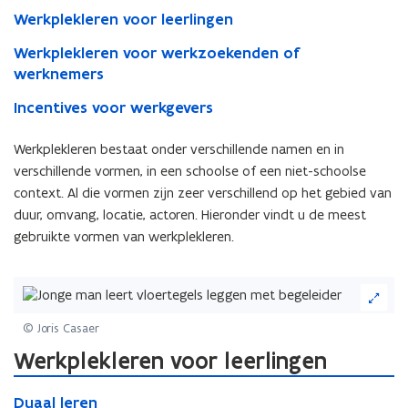
Werkplekleren voor leerlingen
Werkplekleren voor werkzoekenden of
werknemers
Incentives voor werkgevers
Werkplekleren bestaat onder verschillende namen en in
verschillende vormen, in een schoolse of een niet-schoolse
context. Al die vormen zijn zeer verschillend op het gebied van
duur, omvang, locatie, actoren. Hieronder vindt u de meest
gebruikte vormen van werkplekleren.
(Klik
op
de
© Joris Casaer
afbeelding
Werkplekleren voor leerlingen
voor
een
D
vergrote
D
Duaal leren
u