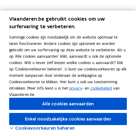
s
t
e
i
u
s
t
e
i
u
s
n
e
s
s
n
e
s
b
v
n
b
v
n
Vlaanderen.be gebruikt cookies om uw
u
a
e
u
a
e
surfervaring te verbeteren.
d
k
n
d
k
n
g
a
z
g
a
z
Sommige cookies zijn noodzakelijk om de website optimaal te
e
n
o
e
n
o
laten functioneren. Andere cookies zijn optioneel en worden
t
t
n
t
t
n
gebruikt om uw surfervaring op deze website te verbeteren. Als u
i
d
i
d
op 'Alle cookies aanvaarden' klikt, aanvaardt u ook de optionele
e
e
e
e
cookies. Wilt u liever zelf kiezen welke cookies u aanvaardt? Klik
g
r
g
r
op 'Cookievoorkeuren beheren'. U kunt uw cookievoorkeuren op elk
e
z
e
z
moment aanpassen door onderaan de webpagina op
l
e
l
e
Cookievoorkeuren te klikken. Hier kunt u ook uw toestemming
d
l
d
l
intrekken. Meer info leest u in het
privacy
- en
cookiebeleid
van
f
f
Vlaanderen.be.
s
s
t
Alle cookies aanvaarden
t
a
a
n
n
Enkel noodzakelijke cookies aanvaarden
d
d
Cookievoorkeuren beheren
i
i