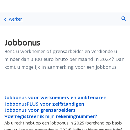
Overslaan
Zoeken
en
Werken
naar
de
Gedaan
inhoud
Jobbonus
met
gaan
laden.
Bent u werknemer of grensarbeider en verdiende u
U
bevindt
minder dan 3.100 euro bruto per maand in 2024? Dan
zich
komt u mogelijk in aanmerking voor een jobbonus.
op:
Jobbonus
J
Jobbonus voor werknemers en ambtenaren
J
o
J
o
JobbonusPLUS voor zelfstandigen
J
b
o
J
b
Jobbonus voor grensarbeiders
o
J
b
b
o
b
H
b
o
Hoe registreer ik mijn rekeningnummer?
H
o
b
b
o
o
b
b
o
Als u recht hebt op een jobbonus in 2025 (berekend op basis
n
o
b
n
e
o
b
e
van uw loon en prestaties in 2024), krijgt u hierover een brief