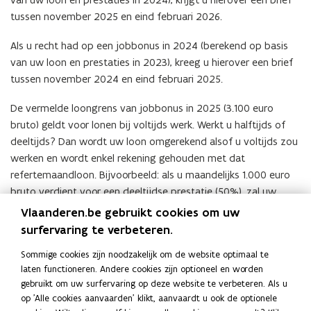
u
n
o
u
r
n
o
r
tussen november 2025 en eind februari 2026.
s
u
n
s
e
u
n
e
v
s
u
v
g
s
u
g
Als u recht had op een jobbonus in 2024 (berekend op basis
o
P
s
o
i
P
s
i
van uw loon en prestaties in 2023), kreeg u hierover een brief
o
L
v
o
s
L
v
s
tussen november 2024 en eind februari 2025.
r
U
o
r
t
U
o
t
w
S
o
w
r
S
o
r
De vermelde loongrens van jobbonus in 2025 (3.100 euro
e
v
r
e
e
v
r
e
r
bruto) geldt voor lonen bij voltijds werk. Werkt u halftijds of
o
g
r
e
o
g
e
k
o
r
k
r
o
r
deeltijds? Dan wordt uw loon omgerekend alsof u voltijds zou
r
n
r
e
n
i
r
e
i
werken en wordt enkel rekening gehouden met dat
e
z
n
e
k
z
n
k
refertemaandloon. Bijvoorbeeld: als u maandelijks 1.000 euro
m
e
s
m
m
e
s
m
bruto verdient voor een deeltijdse prestatie (50%), zal uw
e
l
a
e
i
l
a
i
refertemaandloon 2.000 euro bedragen.
Vlaanderen.be gebruikt cookies om uw
r
f
r
r
j
f
r
j
s
s
b
s
n
s
b
surfervaring te verbeteren.
n
Wilt u als werknemer met een brutomaandloon van minder
e
t
e
e
r
t
e
r
dan 3.100 euro de stap naar voltijds ondernemerschap zetten?
Sommige cookies zijn noodzakelijk om de website optimaal te
n
a
i
n
e
a
i
e
laten functioneren. Andere cookies zijn optioneel en worden
a
Dan hebt u mogelijk ook recht op de
jobbonusPLUS
.
n
d
a
k
n
d
k
gebruikt om uw surfervaring op deze website te verbeteren. Als u
m
d
e
m
e
d
e
e
op 'Alle cookies aanvaarden' klikt, aanvaardt u ook de optionele
b
i
r
b
n
i
r
n