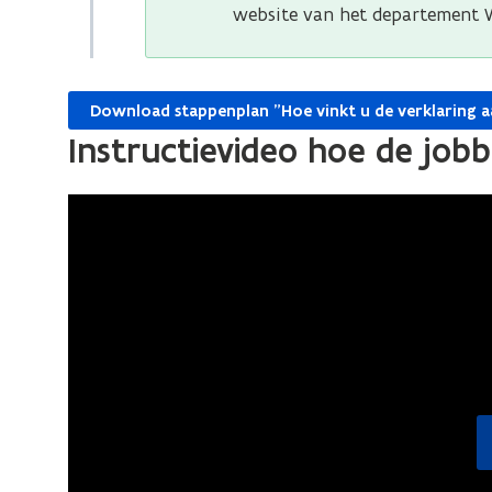
website van het departement 
t
e
i
n
n
t
Download stappenplan "Hoe vinkt u de verklaring 
n
i
Instructievideo hoe de jo
i
n
e
n
u
i
w
e
v
u
e
w
n
v
s
e
t
n
e
s
r
t
)
e