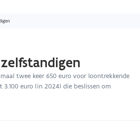
Overslaan
en
digen
naar
de
inhoud
gaan
zelfstandigen
maal twee keer 650 euro voor loontrekkende
.100 euro (in 2024) die beslissen om