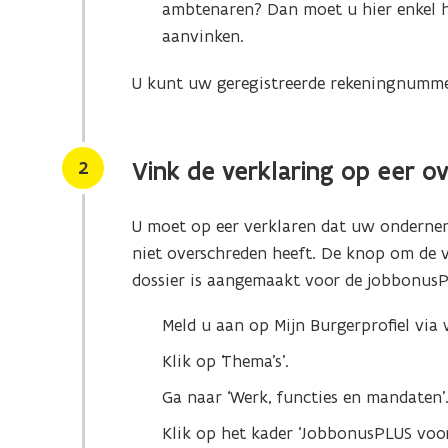
ambtenaren? Dan moet u hier enkel h
aanvinken.
i
U kunt uw geregistreerde rekeningnummer 
i
Stap
2
Vink de verklaring op eer o
U moet op eer verklaren dat uw onderne
niet overschreden heeft. De knop om de ver
dossier is aangemaakt voor de jobbonusP
Meld u aan op Mijn Burgerprofiel via
Klik op ‘Thema’s’.
Ga naar ‘Werk, functies en mandaten’
Klik op het kader ‘JobbonusPLUS voor
)