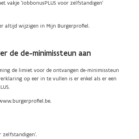
n
et vakje ‘JobbonusPLUS voor zelfstandigen’
t
n
altijd wijzigen in Mijn Burgerprofiel.
n
e
ver de de-minimissteun aan
u
w
ming de limiet voor de ontvangen de-minimissteun
v
klaring op eer in te vullen is er enkel als er een
e
LUS.
n
 www.burgerprofiel.be.
s
t
e
.
r
 zelfstandigen’.