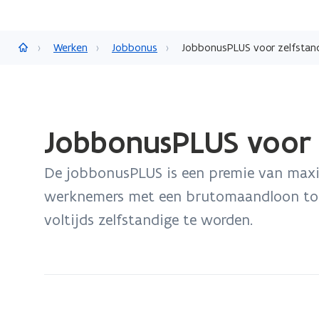
Vlaanderen.be
Werken
Jobbonus
JobbonusPLUS voor zelfstan
Gedaan
JobbonusPLUS voor 
met
laden.
De jobbonusPLUS is een premie van maxi
U
bevindt
werknemers met een brutomaandloon tot 3
zich
voltijds zelfstandige te worden.
op:
JobbonusPLUS
voor
zelfstandigen