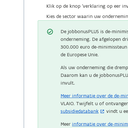
Klik op de knop ‘verklaring op eer inv
Kies de sector waarin uw onderneming
De jobbonusPLUS is de-minimi
onderneming. De afgelopen dr
300.000 euro de-minimissteun 
de Europese Unie.
Als uw onderneming die drempel
Daarom kan u de jobbonusPLUS
invult.
Meer informatie over de de-mi
(
VLAIO. Twijfelt u of ontvangen
o
subsidiedatabank
vindt u ee
p
(
e
o
Meer
informatie over de-minim
n
p