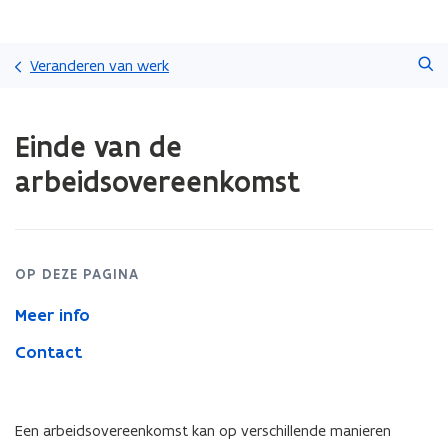
Overslaan
Zoeken
en
Veranderen van werk
naar
de
Gedaan
inhoud
Einde van de
met
gaan
laden.
arbeidsovereenkomst
U
bevindt
zich
op:
Einde
OP DEZE PAGINA
van
de
Meer info
arbeidsovereenkomst
Contact
Een arbeidsovereenkomst kan op verschillende manieren