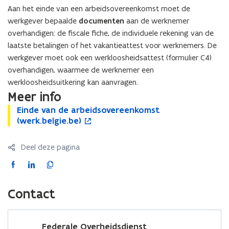
Aan het einde van een arbeidsovereenkomst moet de
werkgever bepaalde
documenten
aan de werknemer
overhandigen: de fiscale fiche, de individuele rekening van de
laatste betalingen of het vakantieattest voor werknemers. De
werkgever moet ook een werkloosheidsattest (formulier C4)
overhandigen, waarmee de werknemer een
werkloosheidsuitkering kan aanvragen.
Meer info
E
Einde van de arbeidsovereenkomst
E
o
i
(werk.belgie.be)
i
p
n
n
e
d
d
n
Deel deze pagina
e
e
t
v
v
i
F
L
K
a
a
n
a
i
o
n
n
n
c
n
p
Contact
d
d
i
e
k
i
e
e
e
b
e
e
a
a
u
o
d
e
Federale Overheidsdienst
r
r
w