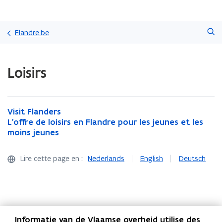
Passer
Faire
directement
Flandre.be
une
au
recherche
contenu
Chargement
Loisirs
terminé.
Vous
vous
trouvez
à:
V
Visit Flanders
V
Loisirs
i
L
L'offre de loisirs en Flandre pour les jeunes et les
i
L
s
'
moins jeunes
s
'
i
o
i
o
t
f
t
f
Lire cette page en :
Nederlands
English
Deutsch
F
f
F
f
l
r
l
r
a
e
a
e
n
d
n
d
d
e
d
e
e
l
e
l
Informatie van de Vlaamse overheid utilise des