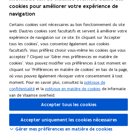
r
o
r
o
cookies pour améliorer votre expérience de
s
i
s
i
navigation
s
s
i
i
Certains cookies sont nécessaires au bon fonctionnement du site
r
r
web. D'autres cookies sont facultatifs et servent à améliorer votre
s
s
expérience de navigation sur ce site. En cliquant sur 'Accepter
e
e
tous les cookies', vous consentez également aux cookies
n
n
facultatifs. Vous préférez choisir vous-même les cookies que vous
F
F
acceptez ? Cliquez sur 'Gérer mes préférences en matière de
l
l
cookies'. Vous pouvez modifier vos préférences à tout moment en
a
a
cliquant sur 'Préférences en matière de cookies' en bas de la page,
n
n
où vous pouvez également révoquer votre consentement à tout
d
d
moment. Pour en savoir plus, consultez la
politique de
r
r
confidentialité
et la
politique en matière de cookies
de Informatie
e
e
van de Vlaamse overheid.
p
p
o
Accepter tous les cookies
o
u
u
r
r
Accepter uniquement les cookies nécessaires
l
l
Gérer mes préférences en matière de cookies
e
e