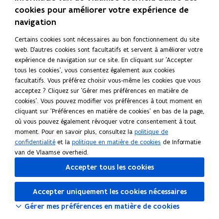
V
i
VisitFlanders
V
S
cookies pour améliorer votre expérience de
i
i
'
r
s
s
o
navigation
a
Lire cette page en :
English
Deutsch
i
i
u
Partager cette page
d
Certains cookies sont nécessaires au bon fonctionnement du site
t
t
v
web. D'autres cookies sont facultatifs et servent à améliorer votre
F
F
r
a
F
L
C
expérience de navigation sur ce site. En cliquant sur 'Accepter
l
l
i
n
a
i
o
tous les cookies', vous consentez également aux cookies
a
a
r
c
n
p
s
facultatifs. Vous préférez choisir vous-même les cookies que vous
n
n
a
e
k
i
acceptez ? Cliquez sur 'Gérer mes préférences en matière de
d
u
d
d
b
e
e
cookies'. Vous pouvez modifier vos préférences à tout moment en
e
e
a
n
cliquant sur 'Préférences en matière de cookies' en bas de la page,
r
o
d
r
r
n
e
où vous pouvez également révoquer votre consentement à tout
s
s
s
o
i
l
n
moment. Pour en savoir plus, consultez la
politique de
u
k
n
e
confidentialité
et la
politique en matière de cookies
de Informatie
n
o
S
S
l
van de Vlaamse overheid.
e
u
'
'
i
n
Accepter tous les cookies
v
o
o
e
o
u
u
n
e
u
Accepter uniquement les cookies nécessaires
v
v
v
l
e
Gérer mes préférences en matière de cookies
r
r
l
l
i
i