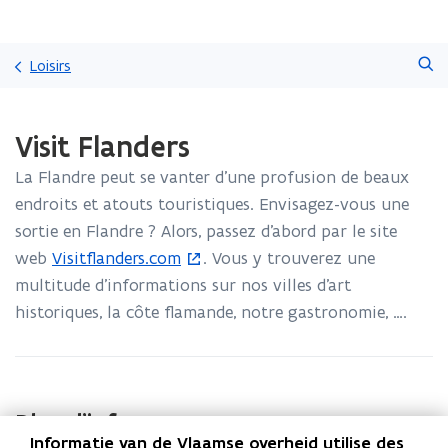
Passer
Faire
directement
Loisirs
une
au
recherche
contenu
Chargement
Visit Flanders
terminé.
Vous
La Flandre peut se vanter d’une profusion de beaux
vous
trouvez
endroits et atouts touristiques. Envisagez-vous une
à:
sortie en Flandre ? Alors, passez d’abord par le site
Visit
web
Visitflanders.com
. Vous y trouverez une
(
Flanders
multitude d’informations sur nos villes d’art
S
historiques, la côte flamande, notre gastronomie, ….
'
o
u
v
Plus d'infos
r
Informatie van de Vlaamse overheid utilise des