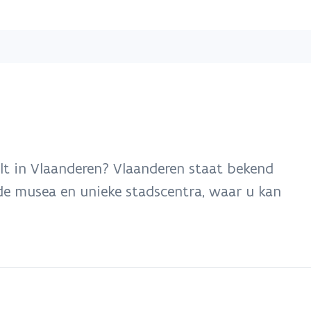
Overslaan
en
naar
de
inhoud
gaan
lt in Vlaanderen? Vlaanderen staat bekend
de musea en unieke stadscentra, waar u kan