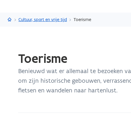
Vlaanderen.be
Cultuur, sport en vrije tijd
Toerisme
Gedaan
Toerisme
met
laden.
Benieuwd wat er allemaal te bezoeken va
U
bevindt
om zijn historische gebouwen, verrassen
zich
fietsen en wandelen naar hartenlust.
op:
Toerisme