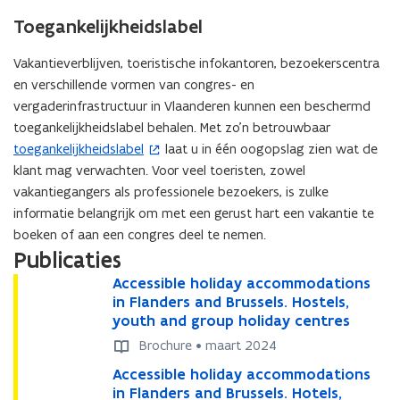
i
e
Toegankelijkheidslabel
e
n
u
t
Vakantieverblijven, toeristische infokantoren, bezoekerscentra
w
i
en verschillende vormen van congres- en
v
n
vergaderinfrastructuur in Vlaanderen kunnen een beschermd
e
n
toegankelijkheidslabel behalen. Met zo'n betrouwbaar
n
i
toegankelijkheidslabel
laat u in één oogopslag zien wat de
(
s
e
klant mag verwachten. Voor veel toeristen, zowel
o
t
u
vakantiegangers als professionele bezoekers, is zulke
p
e
w
informatie belangrijk om met een gerust hart een vakantie te
e
r
v
boeken of aan een congres deel te nemen.
n
)
Publicaties
e
t
n
i
A
Accessible holiday accommodations
A
s
n
c
in Flanders and Brussels. Hostels,
c
t
c
youth and group holiday centres
c
n
e
e
e
i
Brochure • maart 2024
s
s
r
e
A
Accessible holiday accommodations
A
s
s
)
u
c
in Flanders and Brussels. Hotels,
c
i
i