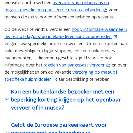
website vindt u wel een
overzicht van reisbureaus en
(
organisaties die georganiseerde reizen aanbieden
voor
o
mensen die extra noden of wensen hebben op vakantie.
p
e
Op de website vindt u verder een
hoop informatie waarmee u
(
n
uw reis of daguitstap in Vlaanderen kunt voorbereiden
o
t
volgens uw specifieke noden en wensen. U kunt er zoeken naar
p
i
vakantieverblijven, daguitstappen, eet- en drinkadresjes,
e
n
evenementen, ... die voor u geschikt zijn. U vindt er ook
n
n
informatie over het
regelen van aangepast vervoer
en over
(
t
i
de mogelijkheden om op vakantie
verzorging op maat of
o
i
(
e
specifieke hulpmiddelen
ter beschikking te hebben.
p
n
o
u
e
n
p
w
Kan een buitenlandse bezoeker met een
n
i
e
v
beperking korting krijgen op het openbaar
t
e
n
e
vervoer of in musea?
i
u
t
n
n
w
i
s
n
v
n
Geldt de Europese parkeerkaart voor
t
i
e
n
e
personen met een beperking in