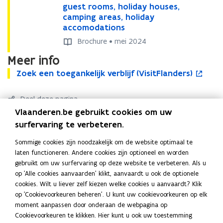
w
c
guest rooms, holiday houses,
c
b
b
v
e
camping areas, holiday
e
l
l
s
accomodations
s
e
e
e
s
s
h
h
n
Brochure • mei 2024
i
i
o
o
s
Meer info
b
b
l
l
t
l
l
i
i
Z
Zoek een toegankelijk verblijf (VisitFlanders)
Z
o
e
e
e
d
d
o
o
p
r
h
h
a
a
e
e
e
Deel deze pagina
)
o
o
y
y
k
k
n
l
l
Vlaanderen.be gebruikt cookies om uw
a
a
e
e
t
F
L
K
i
i
c
c
surfervaring te verbeteren.
e
e
i
a
i
o
d
d
c
c
n
n
n
c
n
p
a
Contact
a
Sommige cookies zijn noodzakelijk om de website optimaal te
o
o
t
t
n
e
k
i
y
y
laten functioneren. Andere cookies zijn optioneel en worden
m
m
o
o
i
a
b
e
e
a
gebruikt om uw surfervaring op deze website te verbeteren. Als u
m
m
e
e
e
c
c
op 'Alle cookies aanvaarden' klikt, aanvaardt u ook de optionele
o
o
d
e
o
Kwaliteit
g
g
u
c
c
cookies. Wilt u liever zelf kiezen welke cookies u aanvaardt? Klik
d
d
o
i
r
a
a
w
o
o
op 'Cookievoorkeuren beheren'. U kunt uw cookievoorkeuren op elk
a
a
n
n
v
k
n
l
m
m
moment aanpassen door onderaan de webpagina op
t
t
k
k
e
o
o
i
Inter, Agentschap Toegankelijk
m
m
Cookievoorkeuren te klikken. Hier kunt u ook uw toestemming
i
i
e
e
n
p
p
n