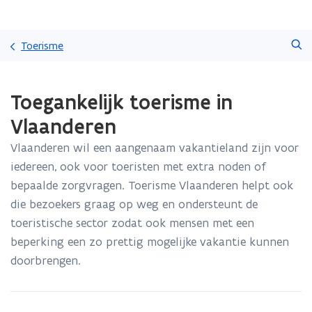
Overslaan
Zoeken
en
Toerisme
naar
de
Gedaan
inhoud
Toegankelijk toerisme in
met
gaan
laden.
Vlaanderen
U
bevindt
Vlaanderen wil een aangenaam vakantieland zijn voor
zich
iedereen, ook voor toeristen met extra noden of
op:
Toegankelijk
bepaalde zorgvragen. Toerisme Vlaanderen helpt ook
toerisme
die bezoekers graag op weg en ondersteunt de
in
toeristische sector zodat ook mensen met een
Vlaanderen
beperking een zo prettig mogelijke vakantie kunnen
doorbrengen.