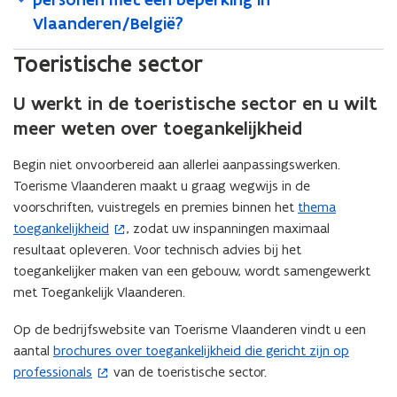
e
n
i
r
Vlaanderen/België?
u
s
e
)
w
t
u
Toeristische sector
v
e
w
e
r
v
U werkt in de toeristische sector en u wilt
n
)
e
meer weten over toegankelijkheid
s
n
t
s
Begin niet onvoorbereid aan allerlei aanpassingswerken.
e
t
Toerisme Vlaanderen maakt u graag wegwijs in de
r
e
voorschriften, vuistregels en premies binnen het
thema
(
)
r
toegankelijkheid
, zodat uw inspanningen maximaal
o
)
resultaat opleveren. Voor technisch advies bij het
p
toegankelijker maken van een gebouw, wordt samengewerkt
e
met Toegankelijk Vlaanderen.
n
t
Op de bedrijfswebsite van Toerisme Vlaanderen vindt u een
i
aantal
brochures over toegankelijkheid die gericht zijn op
(
n
professionals
van de toeristische sector.
o
n
p