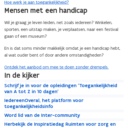
Hoe werk je aan toegankelijkheid?
n
Mensen met een handicap
n
i
Wil je graag je leven leiden, net zoals iedereen? Winkelen,
e
sporten, een uitstap maken, je verplaatsen, naar een festival
u
gaan of een museum?
w
v
En is dat soms minder makkelijk omdat je een handicap hebt,
e
al wat ouder bent of door andere omstandigheden?
n
s
Ontdek het aanbod om mee te doen zonder drempels.
t
In de kijker
e
S
S
Schrijf je in voor de opleidingen 'Toegankelijkheid
r
c
c
van A tot Z in 10 dagen'
)
h
h
I
I
IedereenOveral, het platform voor
r
r
e
e
toegankelijkheidsinfo
i
i
d
d
W
j
W
j
Word lid van de Inter-community
e
e
o
f
o
f
H
r
H
r
Herbekijk de Inspiratiedag Ruimten voor zorg en
r
j
r
j
e
e