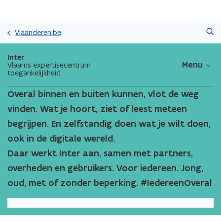
Overslaan
Zoeken
en
Vlaanderen.be
naar
de
Inter
inhoud
Menu
Vlaams expertisecentrum
toegankelijkheid
gaan
Overal binnen en buiten kunnen, vlot de weg
vinden. Wat je hoort, ziet of leest meteen
begrijpen. En zelfstandig doen wat je wilt doen,
ook in de digitale wereld.
Daar werkt Inter aan, samen met partners,
overheden en gebruikers. Voor iedereen. Jong,
oud, met of zonder beperking.
#IedereenOveral