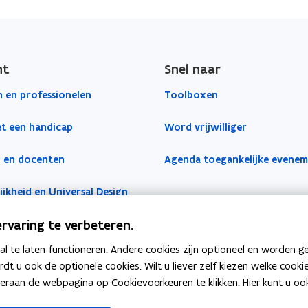
w
e
v
u
i
n
e
s
e
a
s
n
o
b
i
v
n
s
v
b
s
o
s
a
I
t
e
i
s
v
s
n
ht
Snel naar
n
i
r
t
i
e
t
I
t
j
I
e
t
 en professionelen
Toolboxen
r
i
n
e
l
n
s
e
I
j
t
r
t
t een handicap
Word vrijwilliger
s
n
l
e
e
t
r
r
 en docenten
Agenda toegankelijke evene
e
r
jkheid en Universal Design
rvaring te verbeteren.
 te laten functioneren. Andere cookies zijn optioneel en worden g
ardt u ook de optionele cookies. Wilt u liever zelf kiezen welke cook
an de webpagina op Cookievoorkeuren te klikken. Hier kunt u ook 