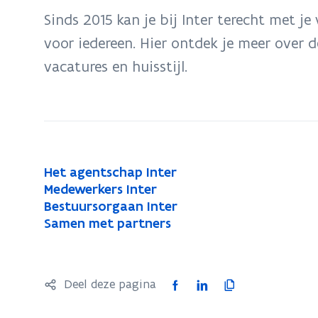
bevindt
Sinds 2015 kan je bij Inter terecht met j
zich
voor iedereen. Hier ontdek je meer over 
op:
vacatures en huisstijl.
Over
Inter
H
Het agentschap Inter
H
e
M
Medewerkers Inter
M
e
t
e
B
Bestuursorgaan Inter
B
e
t
a
d
e
S
Samen met partners
S
e
d
a
g
e
s
a
a
s
e
g
e
w
t
m
m
t
w
e
n
e
u
e
e
u
F
L
K
Deel deze pagina
e
n
t
r
u
n
n
u
a
i
o
r
t
s
k
r
m