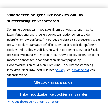
e
t
e
t
n
e
n
e
e
n
e
n
Vlaanderen.be gebruikt cookies om uw
n
e
n
e
surfervaring te verbeteren.
e
n
e
n
r
m
r
m
Sommige cookies zijn noodzakelijk om de website optimaal te
f
i
f
i
laten functioneren. Andere cookies zijn optioneel en worden
e
s
e
s
gebruikt om uw surfervaring op deze website te verbeteren. Als u
n
d
n
d
op 'Alle cookies aanvaarden' klikt, aanvaardt u ook de optionele
i
r
i
r
cookies. Wilt u liever zelf kiezen welke cookies u aanvaardt? Klik
s
i
s
i
op 'Cookievoorkeuren beheren'. U kunt uw cookievoorkeuren op elk
j
j
moment aanpassen door onderaan de webpagina op
v
v
Cookievoorkeuren te klikken. Hier kunt u ook uw toestemming
e
e
intrekken. Meer info leest u in het
privacy
- en
cookiebeleid
van
n
n
Vlaanderen.be.
Alle cookies aanvaarden
Enkel noodzakelijke cookies aanvaarden
Cookievoorkeuren beheren