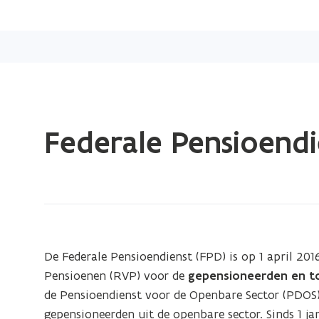
Gedaan
Federale Pensioendi
met
laden.
U
bevindt
zich
op:
Federale
De Federale Pensioendienst (FPD) is op 1 april 201
Pensioendienst
Pensioenen (RVP) voor de
gepensioneerden en t
de Pensioendienst voor de Openbare Sector (PDOS
gepensioneerden uit de openbare sector. Sinds 1 j