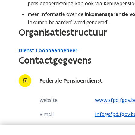
pensioenberekening kan ook via Kenuwpensioen.
meer informatie over de
inkomensgarantie vo
inkomen bejaarden' werd genoemd).
Organisatiestructuur
Dienst Loopbaanbeheer
Contactgegevens
Federale Pensioendienst
o
Website
www.sfpd.fgov.b
p
E-mail
info@sfpd.fgov.b
e
n
Telefoon
1765
t