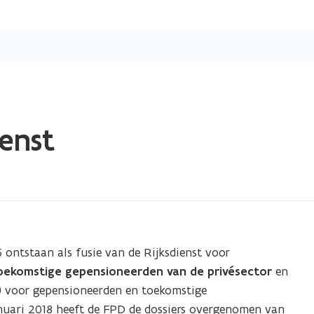
Overslaan
en
naar
de
inhoud
gaan
enst
6 ontstaan als fusie van de Rijksdienst voor
oekomstige gepensioneerden van de privésector
en
) voor gepensioneerden en toekomstige
anuari 2018 heeft de FPD de dossiers overgenomen van