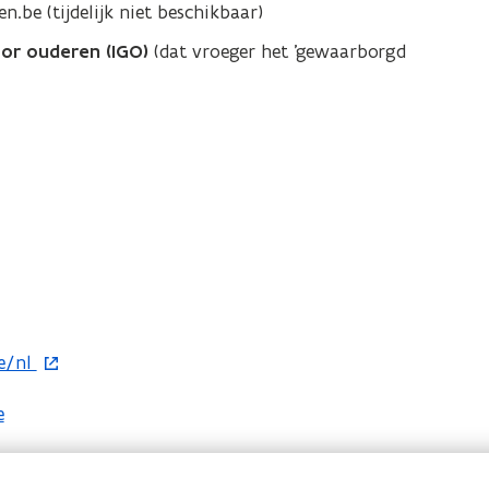
be (tijdelijk niet beschikbaar)
or ouderen (IGO)
(dat vroeger het 'gewaarborgd
e/nl
e