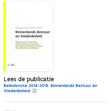
Lees de publicatie
B
Beleidsnota 2014-2019. Binnenlands Bestuur en
B
e
Stedenbeleid
e
l
l
e
e
i
i