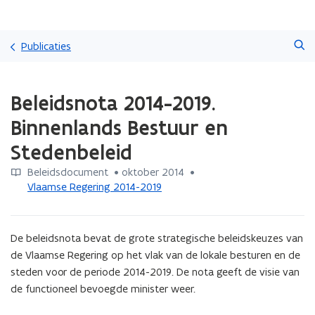
Overslaan
Zoeken
en
Publicaties
naar
de
Gedaan
inhoud
Beleidsnota 2014-2019.
met
gaan
laden.
Binnenlands Bestuur en
U
bevindt
Stedenbeleid
zich
op:
Beleidsdocument
 •
oktober 2014
 • 
Beleidsnota
Vlaamse Regering 2014-2019
2014-
2019.
Binnenlands
De beleidsnota bevat de grote strategische beleidskeuzes van 
Bestuur
de Vlaamse Regering op het vlak van de lokale besturen en de 
en
steden voor de periode 2014-2019. De nota geeft de visie van 
Stedenbeleid
de functioneel bevoegde minister weer.