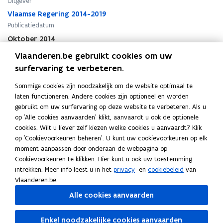
d
d
Uitgever
s
s
Vlaamse Regering 2014-2019
n
n
Publicatiedatum
o
o
Oktober 2014
t
t
Publicatietype
a
a
Vlaanderen.be gebruikt cookies om uw
2
Beleidsdocument
2
surfervaring te verbeteren.
0
0
Thema's
1
1
Sommige cookies zijn noodzakelijk om de website optimaal te
Algemeen regeringsbeleid en Vlaamse regelgeving
,
Lokale
4
4
laten functioneren. Andere cookies zijn optioneel en worden
besturen
,
Stedenbeleid
-
-
gebruikt om uw surfervaring op deze website te verbeteren. Als u
Auteur(s)
2
2
op 'Alle cookies aanvaarden' klikt, aanvaardt u ook de optionele
Liesbeth Homans, Viceminister-president van de Vlaamse
0
0
cookies. Wilt u liever zelf kiezen welke cookies u aanvaardt? Klik
Regering, Vlaams minister van Binnenlands Bestuur,
1
1
op 'Cookievoorkeuren beheren'. U kunt uw cookievoorkeuren op elk
Inburgering, Wonen, Gelijke Kansen en Armoedebestrijding
9
9
moment aanpassen door onderaan de webpagina op
2014-2019
.
.
Cookievoorkeuren te klikken. Hier kunt u ook uw toestemming
B
B
intrekken. Meer info leest u in het
privacy
- en
cookiebeleid
van
i
i
Vlaanderen.be.
n
n
Alle cookies aanvaarden
n
n
e
e
Deel deze pagina
n
Enkel noodzakelijke cookies aanvaarden
n