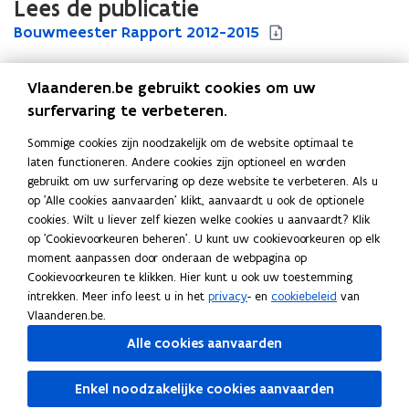
Lees de publicatie
B
Bouwmeester Rapport 2012-2015
B
o
o
u
u
Vlaanderen.be gebruikt cookies om uw
w
w
m
m
surfervaring te verbeteren.
Uitgever
e
e
Vlaams Bouwmeester
Sommige cookies zijn noodzakelijk om de website optimaal te
e
e
Publicatiedatum
laten functioneren. Andere cookies zijn optioneel en worden
s
s
April 2016
gebruikt om uw surfervaring op deze website te verbeteren. Als u
t
t
Publicatietype
op 'Alle cookies aanvaarden' klikt, aanvaardt u ook de optionele
e
e
cookies. Wilt u liever zelf kiezen welke cookies u aanvaardt? Klik
r
Rapport
r
op 'Cookievoorkeuren beheren'. U kunt uw cookievoorkeuren op elk
R
R
Thema's
moment aanpassen door onderaan de webpagina op
a
a
Woonbeleid
,
Ruimtelijke planning
,
Overheidsgebouwen
Cookievoorkeuren te klikken. Hier kunt u ook uw toestemming
p
p
intrekken. Meer info leest u in het
privacy
- en
cookiebeleid
van
p
p
Vlaanderen.be.
o
o
r
r
Alle cookies aanvaarden
t
t
Deel deze pagina
2
2
Enkel noodzakelijke cookies aanvaarden
0
0
F
L
K