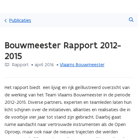
Overslaan
Zoeken
en
Publicaties
naar
de
Gedaan
inhoud
Bouwmeester Rapport 2012-
met
gaan
laden.
2015
U
bevindt
Rapport
 •
april 2016
 • 
Vlaams Bouwmeester
zich
op:
Bouwmeester
Het rapport biedt  een lijvig en rijk geïllustreerd overzicht van 
Rapport
2012-
de werking van het Team Vlaams Bouwmeester in de periode 
2015
2012-2015. Diverse partners, experten en teamleden laten hun 
licht schijnen over de initiatieven, allianties en realisaties die in 
de voorbije vier jaar tot stand zijn gebracht. Daarbij gaat 
ruime aandacht naar vertrouwde instrumenten als de Open 
Oproep, maar ook naar de nieuwe trajecten die werden 