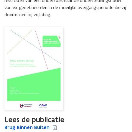
resultaten van een onderzoek naar de ondersteuningsnoden 
door
van ex-gedetineerden in de moeilijke overgangsperiode die zij 
vrijwilligers
doormaken bij vrijlating.
Lees de publicatie
B
Brug Binnen Buiten
B