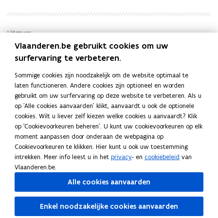
r
r
u
u
g
g
B
B
Uitgever
i
i
Vlaanderen.be gebruikt cookies om uw
Agentschap Justitie en Handhaving
n
n
surfervaring te verbeteren.
Publicatiedatum
n
n
Mei 2017
e
e
Sommige cookies zijn noodzakelijk om de website optimaal te
Publicatietype
n
n
laten functioneren. Andere cookies zijn optioneel en worden
B
Rapport
B
gebruikt om uw surfervaring op deze website te verbeteren. Als u
u
u
Thema's
op 'Alle cookies aanvaarden' klikt, aanvaardt u ook de optionele
i
i
cookies. Wilt u liever zelf kiezen welke cookies u aanvaardt? Klik
Justitie en handhaving
t
t
op 'Cookievoorkeuren beheren'. U kunt uw cookievoorkeuren op elk
Auteur(s)
e
e
moment aanpassen door onderaan de webpagina op
Sylvie Van Dam, Peter Raeymaeckers
n
n
Cookievoorkeuren te klikken. Hier kunt u ook uw toestemming
intrekken. Meer info leest u in het
privacy
- en
cookiebeleid
van
Vlaanderen.be.
Alle cookies aanvaarden
Deel deze pagina
Enkel noodzakelijke cookies aanvaarden
F
L
K