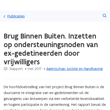
Overslaan
Zoeken
en
Publicaties
naar
de
Gedaan
inhoud
Brug Binnen Buiten. Inzetten
met
gaan
laden.
op ondersteuningsnoden van
U
bevindt
ex-gedetineerden door
zich
vrijwilligers
op:
Brug
Rapport
 •
mei 2017
 • 
Agentschap Justitie en Handhaving
Binnen
Buiten.
Inzetten
op
De hoofddoelstelling van het project Brug Binnen Buiten is de 
ondersteuningsnoden
duurzame re-integratie van ex-gedetineerden uit de 
van
gevangenis van Antwerpen via een verbeterde levenskwaliteit 
ex-
en hogere participatie in de samenleving. Het rapport bevat de 
gedetineerden