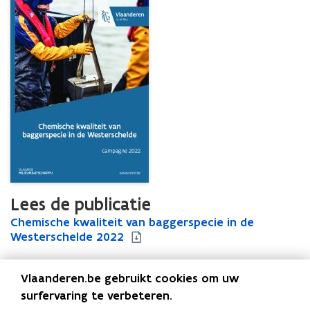
Lees de publicatie
C
Chemische kwaliteit van baggerspecie in de
C
h
Westerschelde 2022
h
e
e
m
m
Vlaanderen.be gebruikt cookies om uw
i
i
s
s
surfervaring te verbeteren.
Uitgever
c
c