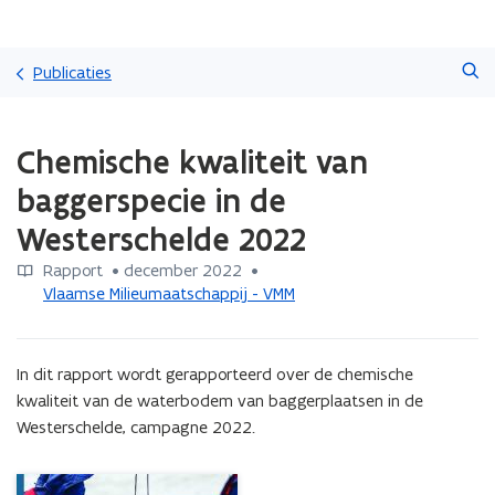
Overslaan
Zoeken
en
Publicaties
naar
de
Gedaan
inhoud
Chemische kwaliteit van
met
gaan
laden.
baggerspecie in de
U
bevindt
Westerschelde 2022
zich
op:
Rapport
 •
december 2022
 • 
Chemische
Vlaamse Milieumaatschappij - VMM
kwaliteit
van
baggerspecie
In dit rapport wordt gerapporteerd over de chemische 
in
kwaliteit van de waterbodem van baggerplaatsen in de 
de
Westerschelde, campagne 2022.
Westerschelde
2022