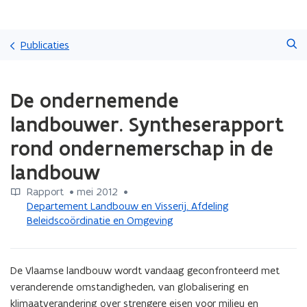
Overslaan
Zoeken
en
Publicaties
naar
de
Gedaan
inhoud
De ondernemende
met
gaan
laden.
landbouwer. Syntheserapport
U
bevindt
rond ondernemerschap in de
zich
landbouw
op:
De
Rapport
 •
mei 2012
 • 
ondernemende
Departement Landbouw en Visserij. Afdeling
landbouwer.
Beleidscoördinatie en Omgeving
Syntheserapport
rond
ondernemerschap
in
De Vlaamse landbouw wordt vandaag geconfronteerd met 
de
veranderende omstandigheden, van globalisering en 
landbouw
klimaatverandering over strengere eisen voor milieu en 