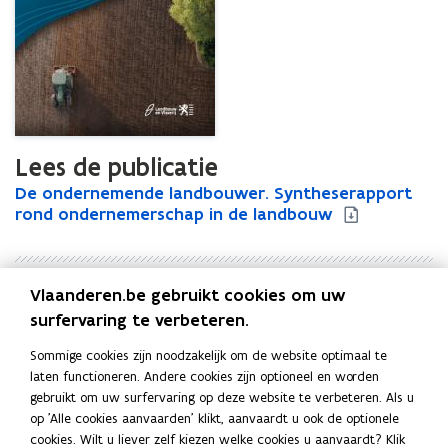
Lees de publicatie
D
De ondernemende landbouwer. Syntheserapport
D
e
rond ondernemerschap in de landbouw
e
o
o
n
n
d
d
Vlaanderen.be gebruikt cookies om uw
e
e
Uitgever
r
r
surfervaring te verbeteren.
Departement Landbouw en Visserij. Afdeling
n
n
Beleidscoördinatie en Omgeving
Sommige cookies zijn noodzakelijk om de website optimaal te
e
e
Publicatiedatum
laten functioneren. Andere cookies zijn optioneel en worden
m
m
Mei 2012
gebruikt om uw surfervaring op deze website te verbeteren. Als u
e
e
Publicatietype
op 'Alle cookies aanvaarden' klikt, aanvaardt u ook de optionele
n
n
cookies. Wilt u liever zelf kiezen welke cookies u aanvaardt? Klik
d
Rapport
d