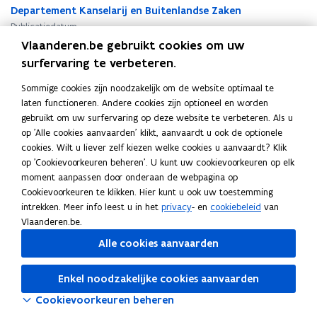
n
n
Departement Kanselarij en Buitenlandse Zaken
s
s
Publicatiedatum
o
o
Vlaanderen.be gebruikt cookies om uw
Oktober 2012
l
l
surfervaring te verbeteren.
Publicatietype
i
i
Studie
d
d
Sommige cookies zijn noodzakelijk om de website optimaal te
Thema's
a
a
laten functioneren. Andere cookies zijn optioneel en worden
r
r
Gezin en samenleving
gebruikt om uw surfervaring op deze website te verbeteren. Als u
i
i
Auteur(s)
op 'Alle cookies aanvaarden' klikt, aanvaardt u ook de optionele
t
t
cookies. Wilt u liever zelf kiezen welke cookies u aanvaardt? Klik
Lieve Vanderleyden, Marc Callens (red.)
e
e
op 'Cookievoorkeuren beheren'. U kunt uw cookievoorkeuren op elk
Reeks
i
i
moment aanpassen door onderaan de webpagina op
SVR-Studie 2012/1
t
t
Cookievoorkeuren te klikken. Hier kunt u ook uw toestemming
i
i
intrekken. Meer info leest u in het
privacy
- en
cookiebeleid
van
n
n
Vlaanderen.be.
w
w
Alle cookies aanvaarden
o
o
o
o
Deel deze pagina
r
r
Enkel noodzakelijke cookies aanvaarden
F
L
K
d
d
Cookievoorkeuren beheren
a
i
o
e
e