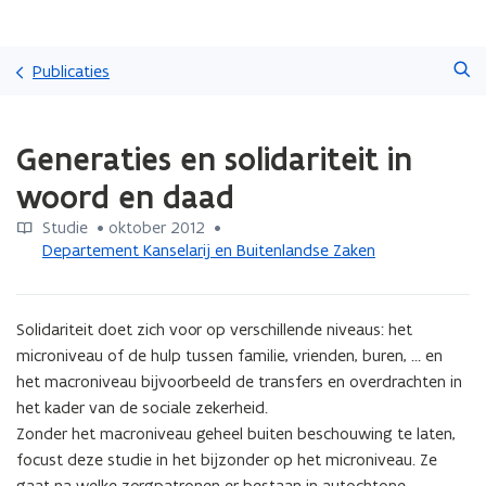
Overslaan
Zoeken
en
Publicaties
naar
de
Gedaan
inhoud
Generaties en solidariteit in
met
gaan
laden.
woord en daad
U
bevindt
Studie
 •
oktober 2012
 • 
zich
Departement Kanselarij en Buitenlandse Zaken
op:
Generaties
en
Solidariteit doet zich voor op verschillende niveaus: het 
solidariteit
in
microniveau of de hulp tussen familie, vrienden, buren, … en 
woord
het macroniveau bijvoorbeeld de transfers en overdrachten in 
en
het kader van de sociale zekerheid.

daad
Zonder het macroniveau geheel buiten beschouwing te laten, 
focust deze studie in het bijzonder op het microniveau. Ze 
gaat na welke zorgpatronen er bestaan in autochtone 