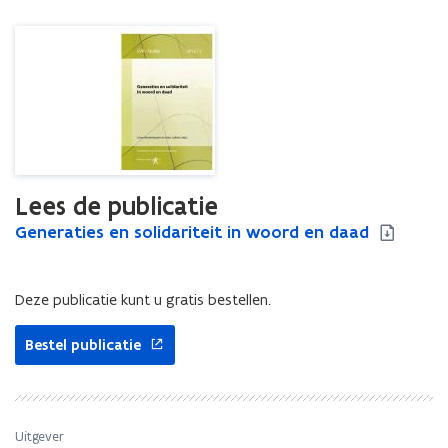
Lees de publicatie
G
Generaties en solidariteit in woord en daad
G
e
e
n
n
e
e
Deze publicatie kunt u gratis bestellen.
r
r
a
a
Bestel publicatie
t
t
i
i
e
e
s
s
Uitgever
e
e