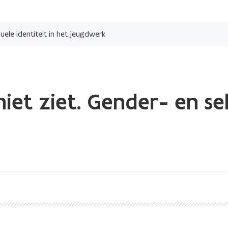
Overslaan
en
eksuele identiteit in het jeugdwerk
naar
de
inhoud
gaan
j niet ziet. Gender- en s