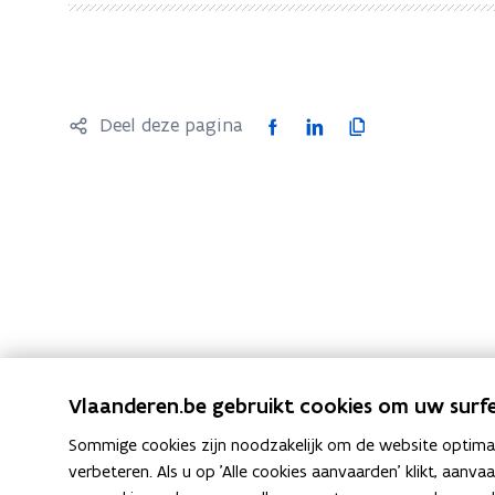
wat
jij
niet
ziet.
F
L
K
Deel deze pagina
Gender-
a
i
o
en
c
n
p
seksuele
e
k
i
identiteit
b
e
e
in
o
d
e
het
o
i
r
jeugdwerk
k
n
l
o
o
i
p
p
n
Vlaanderen.be gebruikt cookies om uw surfe
e
e
k
Sommige cookies zijn noodzakelijk om de website optimaal
n
n
n
verbeteren. Als u op 'Alle cookies aanvaarden' klikt, aanva
t
t
a