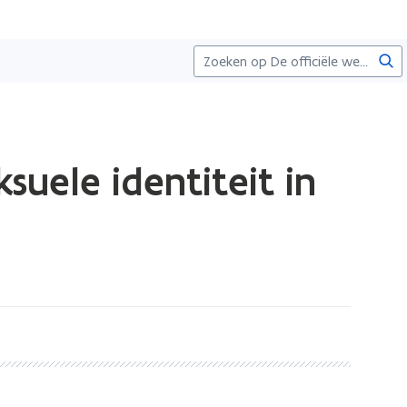
Zoe
eksuele identiteit in