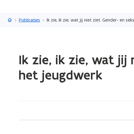
Vlaanderen.be
Publicaties
Ik zie, ik zie, wat jij niet ziet. Gender- en s
Gedaan
Ik zie, ik zie, wat ji
met
laden.
het jeugdwerk
U
bevindt
zich
op:
Ik
zie,
ik
zie,